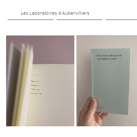
Skip 
Les Laboratoires d’Aubervilliers
to 
main 
content