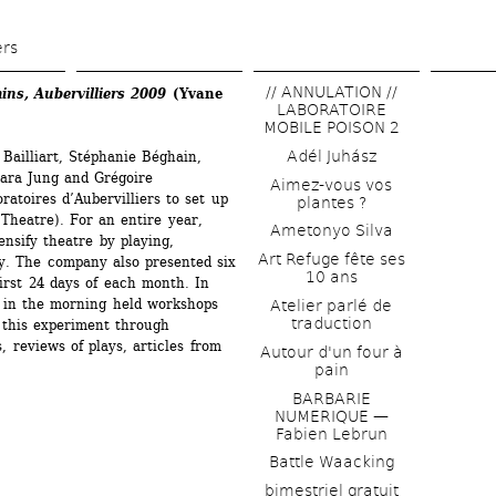
Skip 
to 
ers
main 
// ANNULATION // 
, Aubervilliers 2009
(Yvane 
content
LABORATOIRE 
MOBILE POISON 2
Adél Juhász
ailliart, Stéphanie Béghain, 
ara Jung and Grégoire 
Aimez-vous vos 
atoires d’Aubervilliers to set up 
plantes ?
heatre). For an entire year, 
Ametonyo Silva
nsify theatre by playing, 
Art Refuge fête ses 
y. The company also presented six 
10 ans
irst 24 days of each month. In 
 in the morning held workshops 
Atelier parlé de 
traduction
f this experiment through 
 reviews of plays, articles from 
Autour d'un four à 
pain
BARBARIE 
NUMERIQUE — 
Fabien Lebrun
Battle Waacking
bimestriel gratuit