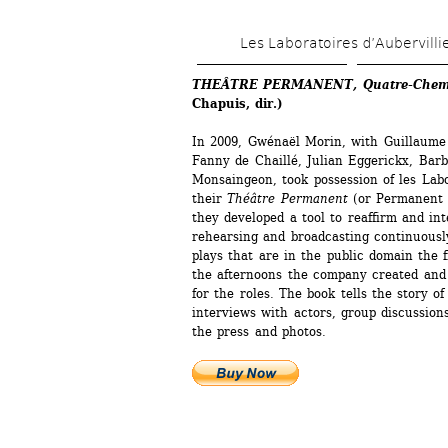
Les Laboratoires d’Aubervilli
THEÂTRE PERMANENT, Quatre-Chemins
Chapuis, dir.)
In 2009, Gwénaël Morin, with Guillaume B
Fanny de Chaillé, Julian Eggerickx, Barb
Monsaingeon, took possession of les Labor
their 
Théâtre Permanent
(or Permanent T
they developed a tool to reaffirm and inte
rehearsing and broadcasting continuousl
plays that are in the public domain the f
the afternoons the company created and
for the roles. The book tells the story o
interviews with actors, group discussions,
the press and photos. 