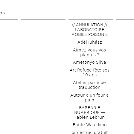
Skip 
to 
ers
main 
// ANNULATION // 
content
LABORATOIRE 
MOBILE POISON 2
Adél Juhász
Aimez-vous vos 
plantes ?
Ametonyo Silva
Art Refuge fête ses 
10 ans
Atelier parlé de 
traduction
Autour d'un four à 
pain
BARBARIE 
NUMERIQUE — 
Fabien Lebrun
Battle Waacking
bimestriel gratuit