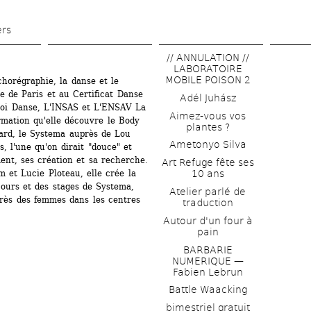
Skip 
to 
ers
main 
// ANNULATION // 
content
LABORATOIRE 
MOBILE POISON 2
horégraphie, la danse et le 
e de Paris et au Certificat Danse 
Adél Juhász
oi Danse, L'INSAS et L'ENSAV La 
Aimez-vous vos 
mation qu'elle découvre le Body 
plantes ?
ard, le Systema auprès de Lou 
Ametonyo Silva
, l'une qu'on dirait "douce" et 
ent, ses création et sa recherche. 
Art Refuge fête ses 
et Lucie Ploteau, elle crée la 
10 ans
ours et des stages de Systema, 
Atelier parlé de 
rès des femmes dans les centres 
traduction
Autour d'un four à 
pain
BARBARIE 
NUMERIQUE — 
Fabien Lebrun
Battle Waacking
bimestriel gratuit