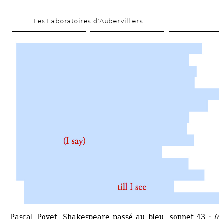
Skip 
Les Laboratoires d’Aubervilliers
to 
main 
content
Pascal Poyet, Shakespeare passé au bleu, sonnet 43 : 
(