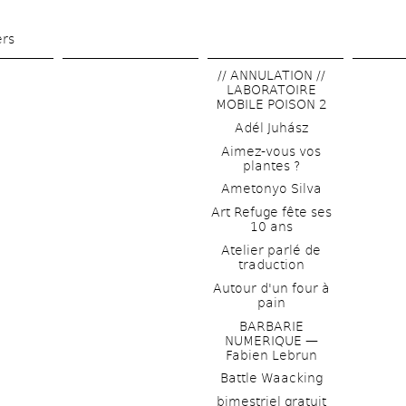
Skip 
to 
ers
main 
// ANNULATION // 
content
LABORATOIRE 
MOBILE POISON 2
Adél Juhász
Aimez-vous vos 
plantes ?
Ametonyo Silva
Art Refuge fête ses 
10 ans
Atelier parlé de 
traduction
Autour d'un four à 
pain
BARBARIE 
NUMERIQUE — 
Fabien Lebrun
Battle Waacking
bimestriel gratuit