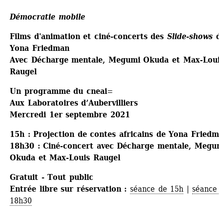
Démocratie mobile
Films d'animation et ciné-concerts des 
Slide-shows
d
Yona Friedman
Avec Décharge mentale, Megumi Okuda et Max-Loui
Raugel
Un programme du cneai=
Aux Laboratoires d’Aubervilliers
Mercredi 1er septembre 2021
15h : Projection de contes africains de Yona Fried
18h30 : Ciné-concert avec Décharge mentale, Megum
Okuda et Max-Louis Raugel
Gratuit - Tout public
Entrée libre sur réservation : 
séance de 15h
| 
séance 
18h30