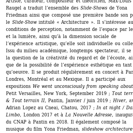
Artiste, curateur, compositeur et théoricien, Max-Louis 
Raugel a traduit l’ensemble des 
Slide-Shows
de Yona 
Friedman ainsi que composé une première bande son po
le 
Slide-Show
intitulé « Architecture ». Il s’intéresse au
conditions de perception, notamment de l’espace par le
et la lumière, ainsi qu’à la dimension sociale de 
l’expérience artistique, qu’elle soit individuelle ou collec
Issu du milieu académique, longtemps spectateur, il se 
la question de la créativité du regard et de l’écoute, ain
que de la possibilité de l’expérience esthétique en tant 
qu’oeuvre. Il se produit régulièrement en concert à Pari
Londres, Montréal et au Mexique. Il a participé aux 
expositions 
We went unconsciously from speaking about
Petit Versailles, New York, September 2019 ; 
Tout terra
& Tout terrain II
, Pantin, Janvier / juin 2019 ; 
Hiver
, a
Adrian Lopez au Cneai, Chatou, 2017 ; 
In at night / Dai
Limbo
, London 2017 et à 
La Nouvelle Adresse
, inaugur
du CNAP à Pantin en 2018. Il également composé la 
musique du film Yona Friedman, 
slideshow architecture