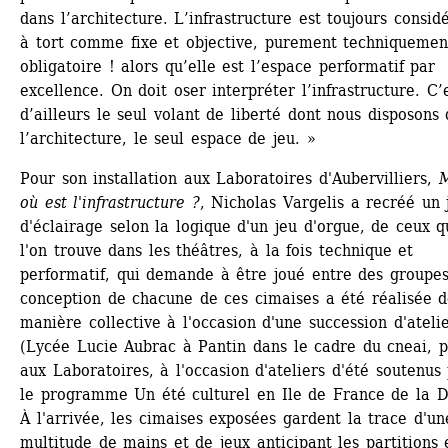
dans l’architecture. L’infrastructure est toujours considé
à tort comme fixe et objective, purement techniquement
obligatoire ! alors qu’elle est l’espace performatif par 
excellence. On doit oser interpréter l’infrastructure. C’e
d’ailleurs le seul volant de liberté dont nous disposons 
l’architecture, le seul espace de jeu. »
Pour son installation aux Laboratoires d'Aubervilliers, 
M
où est l'infrastructure ?
, Nicholas Vargelis a recréé un j
d'éclairage selon la logique d'un jeu d'orgue, de ceux q
l'on trouve dans les théâtres, à la fois technique et 
performatif, qui demande à être joué entre des groupes
conception de chacune de ces cimaises a été réalisée d
manière collective à l'occasion d'une succession d'atelie
(Lycée Lucie Aubrac à Pantin dans le cadre du cneai, pu
aux Laboratoires, à l'occasion d'ateliers d'été soutenus 
le programme Un été culturel en Ile de France de la Dr
À l'arrivée, les cimaises exposées gardent la trace d'une
multitude de mains et de jeux anticipant les partitions e