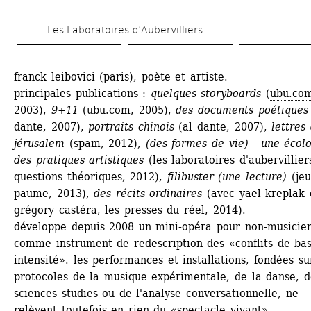
Skip 
Les Laboratoires d’Aubervilliers
to 
main 
franck leibovici (paris), poète et artiste.
content
principales publications : 
quelques storyboards
(
ubu.co
2003), 
9+11
(
ubu.com
, 2005), 
des documents poétiques
dante, 2007), 
portraits chinois
(al dante, 2007),
lettres 
jérusalem
(spam, 2012), 
(des formes de vie) - une écolo
des pratiques artistiques
(les laboratoires d'aubervilliers
questions théoriques, 2012), 
filibuster (une lecture)
(jeu
paume, 2013), 
des récits ordinaires
(avec yaël kreplak e
grégory castéra, les presses du réel, 2014).
développe depuis 2008 un mini-opéra pour non-musiciens
comme instrument de redescription des «conflits de bas
intensité». les performances et installations, fondées sur
protocoles de la musique expérimentale, de la danse, de
sciences studies ou de l'analyse conversationnelle, ne 
relèvent toutefois en rien du «spectacle vivant».