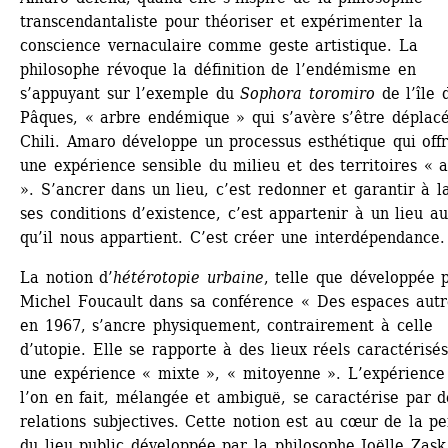
transcendantaliste pour théoriser et expérimenter la 
conscience vernaculaire comme geste artistique. La 
philosophe révoque la définition de l’endémisme en 
s’appuyant sur l’exemple du 
Sophora toromiro
de l’île d
Pâques, « arbre endémique » qui s’avère s’être déplacé
Chili. Amaro développe un processus esthétique qui offr
une expérience sensible du milieu et des territoires « a
». S’ancrer dans un lieu, c’est redonner et garantir à la
ses conditions d’existence, c’est appartenir à un lieu au
qu’il nous appartient. C’est créer une interdépendance.
La notion d’
hétérotopie urbaine
, telle que développée p
Michel Foucault dans sa conférence « Des espaces autre
en 1967, s’ancre physiquement, contrairement à celle 
d’utopie. Elle se rapporte à des lieux réels caractérisés
une expérience « mixte », « mitoyenne ». L’expérience 
l’on en fait, mélangée et ambiguë, se caractérise par de
relations subjectives. Cette notion est au cœur de la pe
du lieu public développée par la philosophe Joëlle Zask 