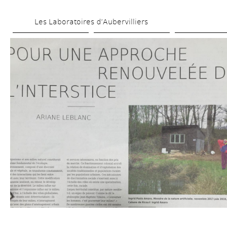
Skip 
Les Laboratoires d’Aubervilliers
to 
main 
content