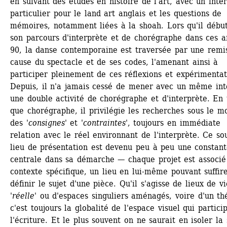
en suivant des études en histoire de l'art, avec un intér
particulier pour le land art anglais et les questions de 
mémoires, notamment liées à la shoah. Lors qu'il début
son parcours d'interprète et de chorégraphe dans ces a
90, la danse contemporaine est traversée par une remis
cause du spectacle et de ses codes, l'amenant ainsi à 
participer pleinement de ces réflexions et expérimentati
Depuis, il n'a jamais cessé de mener avec un même inté
une double activité de chorégraphe et d'interprète. En t
que chorégraphe, il privilégie les recherches sous le mo
des 
'consignes'
et 
'contraintes'
, toujours en immédiate 
relation avec le réel environnant de l'interprète. Ce sou
lieu de présentation est devenu peu à peu une constant
centrale dans sa démarche — chaque projet est associé 
contexte spécifique, un lieu en lui-même pouvant suffire
définir le sujet d'une pièce. Qu'il s'agisse de lieux de vie
'réelle'
ou d'espaces singuliers aménagés, voire d'un thé
c'est toujours la globalité de l'espace visuel qui particip
l'écriture. Et le plus souvent on ne saurait en isoler la 