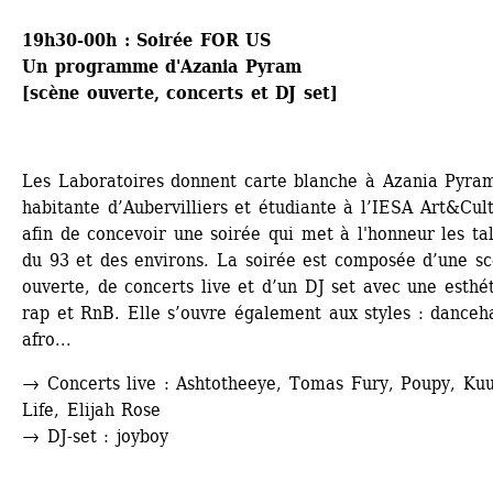
19h30-00h : 
Soirée FOR US 
Un programme d'Azania Pyram
[scène ouverte, concerts et DJ set] 
Les Laboratoires donnent carte blanche à Azania Pyram
habitante d’Aubervilliers et étudiante à l’IESA Art&Cult
afin de concevoir une soirée qui met à l'honneur les tal
du 93 et des environs
.
La soirée est composée d’une sc
ouverte, de concerts live et d’un DJ set avec une esthét
rap et RnB. Elle s’ouvre également aux styles : dancehal
afro... 
→ 
Concerts live : Ashtotheeye, Tomas Fury, Poupy, Kuu
Life, Elijah Rose
→ 
DJ-set : joyboy