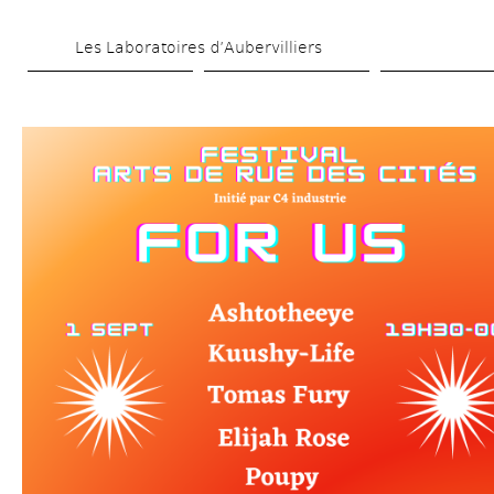
Skip 
Les Laboratoires d’Aubervilliers
to 
main 
content