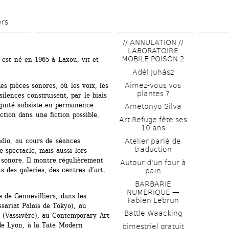
Skip 
to 
ers
main 
// ANNULATION // 
content
LABORATOIRE 
MOBILE POISON 2
est né en 1965 à Laxou, vit et 
Adél Juhász
Aimez-vous vos 
s pièces sonores, où les voix, les 
plantes ?
ilences construisent, par le biais 
guïté subsiste en permanence 
Ametonyo Silva
tion dans une fiction possible, 
Art Refuge fête ses 
10 ans
Atelier parlé de 
adio, au cours de séances 
traduction
 spectacle, mais aussi lors 
n sonore. Il montre régulièrement 
Autour d'un four à 
 des galeries, des centres d’art, 
pain
BARBARIE 
NUMERIQUE — 
 de Gennevilliers, dans les 
Fabien Lebrun
sariat Palais de Tokyo), au 
Battle Waacking
 (Vassivère), au Contemporary Art 
e Lyon, à la Tate Modern 
bimestriel gratuit