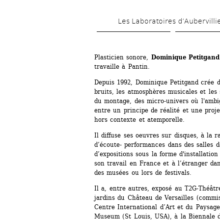
Les Laboratoires d’Aubervilli
Plasticien sonore, 
Dominique Petitgand
travaille à Pantin. 
Depuis 1992, Dominique Petitgand crée de
bruits, les atmosphères musicales et les s
du montage, des micro-univers où l'ambi
entre un principe de réalité et une projec
hors contexte et atemporelle.
Il diffuse ses oeuvres sur disques, à la r
d’écoute- performances dans des salles de
d’expositions sous la forme d'installatio
son travail en France et à l’étranger dans
des musées ou lors de festivals.
Il a, entre autres, exposé au T2G-Théâtre
jardins du Château de Versailles (commis
Centre International d’Art et du Paysage
Museum (St Louis, USA), à la Biennale d