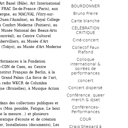
 Basel (Bâle), Art International 
BOURDONNER
 FRAC Ile-de-France (Paris), aux 
Bruno Freire
ergne, au MAC/VAL (Vitry-sur-
Ouen-l'Aumône), au Royal College 
Carte blanche
 Confort Moderne (Poitiers), au 
CÉLÉBRATION 
 Musée National des Beaux-Arts 
CRITIQUE
ntréal), au Centre Culturel 
Ciné-concert
bervilliers, au Musée d’Art 
 (Tokyo), au Musée d'Art Moderne 
Collectif Faux 
Plafond 
Colloque 
formances à la Fondation 
international & 
ie-CDN de Caen, au Centre 
soirées de 
stitut Français de Berlin, à la 
performances 
rand Palais (La force de l’art, 
concert
la radio WKCR de Columbia 
Concert dispersé
ue (Bruxelles), à Musique Action 
Conférence, queer 
merch & djset
ans des collections publiques et 
Conférences-
es (Mon possible, Fatigue, Le bout 
Performances
 la mesure...) et plusieurs 
COUR
atique d'écoute et de création 
er, Installations (documents), Les 
Craig Shepard à 