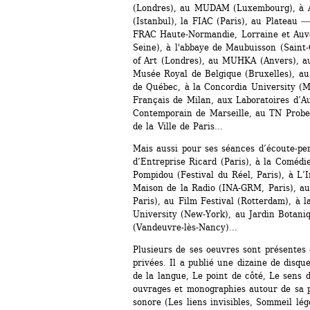
(Londres), au MUDAM (Luxembourg), à Art
(Istanbul), la FIAC (Paris), au Plateau ―
FRAC Haute-Normandie, Lorraine et Auv
Seine), à l'abbaye de Maubuisson (Saint-
of Art (Londres), au MUHKA (Anvers), au
Musée Royal de Belgique (Bruxelles), au
de Québec, à la Concordia University (Mo
Français de Milan, aux Laboratoires d’Au
Contemporain de Marseille, au TN Probe
de la Ville de Paris…
Mais aussi pour ses séances d’écoute-per
d’Entreprise Ricard (Paris), à la Coméd
Pompidou (Festival du Réel, Paris), à L’In
Maison de la Radio (INA-GRM, Paris), au G
Paris), au Film Festival (Rotterdam), à 
University (New-York), au Jardin Botaniq
(Vandeuvre-lès-Nancy)...
Plusieurs de ses oeuvres sont présentes d
privées. Il a publié une dizaine de disqu
de la langue, Le point de côté, Le sens de
ouvrages et monographies autour de sa pr
sonore (Les liens invisibles, Sommeil lég