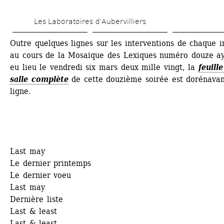
Skip 
Les Laboratoires d’Aubervilliers
to 
main 
Outre quelques lignes sur les interventions de chaque in
au cours de la Mosaïque des Lexiques numéro douze ay
content
eu lieu le vendredi six mars deux mille vingt, la
feuille
salle complète
de cette douzième soirée est dorénavan
ligne. 
Last may
Le dernier printemps
Le dernier voeu
Last may
Dernière liste
Last & least
Last & least