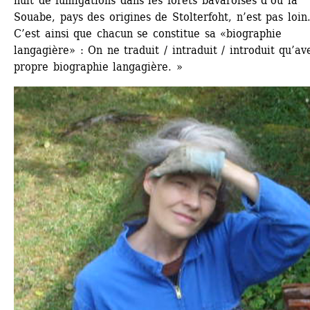
nuit de fumigations dans les forêts bavaroises d’où la 
Souabe, pays des origines de Stolterfoht, n’est pas loin
C’est ainsi que chacun se constitue sa «biographie 
langagière» : On ne traduit / intraduit / introduit qu’ave
propre biographie langagière. »