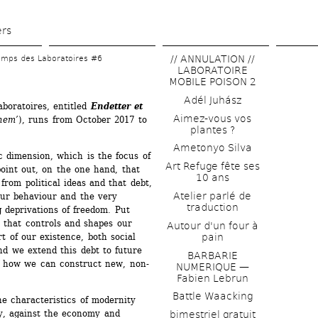
Skip 
to 
ers
main 
// ANNULATION // 
emps des Laboratoires #6
content
LABORATOIRE 
MOBILE POISON 2
Adél Juhász
boratoires, entitled 
Endetter et 
Aimez-vous vos 
hem’
), runs from October 2017 to 
plantes ?
Ametonyo Silva
 dimension, which is the focus of 
Art Refuge fête ses 
oint out, on the one hand, that 
10 ans
rom political ideas and that debt, 
Atelier parlé de 
ur behaviour and the very 
traduction
 deprivations of freedom. Put 
 that controls and shapes our 
Autour d'un four à 
rt of our existence, both social 
pain
nd we extend this debt to future 
BARBARIE 
f how we can construct new, non-
NUMERIQUE — 
Fabien Lebrun
Battle Waacking
he characteristics of modernity 
y, against the economy and 
bimestriel gratuit