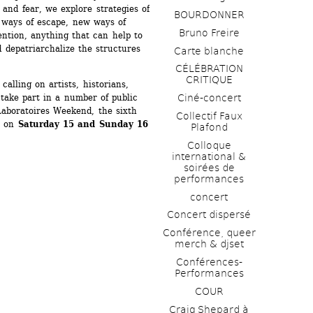
 and fear, we explore strategies of 
BOURDONNER
 ways of escape, new ways of 
Bruno Freire
ntion, anything that can help to 
 depatriarchalize the structures 
Carte blanche
CÉLÉBRATION 
CRITIQUE
alling on artists, historians, 
take part in a number of public 
Ciné-concert
aboratoires Weekend, the sixth 
Collectif Faux 
e on 
Saturday 15 and Sunday 16 
Plafond 
Colloque 
international & 
soirées de 
performances 
concert
Concert dispersé
Conférence, queer 
merch & djset
Conférences-
Performances
COUR
Craig Shepard à 