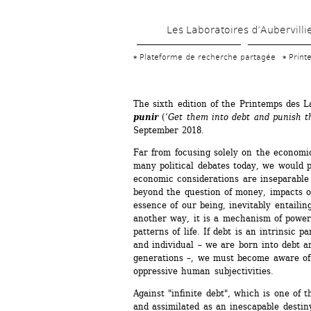
Les Laboratoires d’Aubervilli
Plateforme de recherche partagée
Print
The sixth edition of the Printemps des La
punir
(
‘Get them into debt and punish t
September 2018.
Far from focusing solely on the economic
many political debates today, we would p
economic considerations are inseparable f
beyond the question of money, impacts o
essence of our being, inevitably entailing
another way, it is a mechanism of power
patterns of life. If debt is an intrinsic pa
and individual – we are born into debt a
generations –, we must become aware o
oppressive human subjectivities.
Against "infinite debt", which is one of t
and assimilated as an inescapable destin