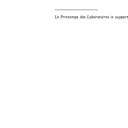
_________________________
Le Printemps des Laboratoires is suppor