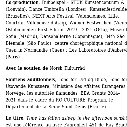
Co-production
, Dubbelspel - STUK Kunstencentrum & 
(Louvain), Dance Umbrella (Londres), Kunstenfestivaldes
(Bruxelles), NEXT Arts Festival (Valenciennes, Lille, 
Courtrai, Villeneuve d’Ascq), Wiener Festwochen (Vienne
Oslobiennalen First Edition 2019 - 2021 (Oslo), Museo R
Sofia (Madrid), Dansehallerne (Copenhague), 34th São 
Biennale (São Paulo), centre chorégraphique national d
Caen in Normandie (Caen) ; Les Laboratoires d’Aubervil
(Paris)
Avec le soutien de
Norsk Kulturråd 
Soutiens additionnels
, Fond for Lyd og Bilde, Fond for
Utøvende Kunstnere, Ministère des Affaires Étrangères 
Norvège, les autorités flamandes, EEA Grants 2014–
2021 dans le cadre du RO-CULTURE Program, le 
Département de la Seine-Saint-Denis (France) 
Le titre
, 
Time has fallen asleep in the afternoon sunsh
est une référence au livre Fahrenheit 451 de Ray Bradb