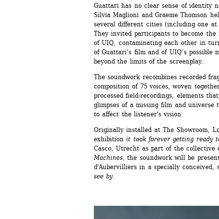
Guattari has no clear sense of identity no
Silvia Maglioni and Graeme Thomson hel
several different cities (including one at 
They invited participants to become the r
of UIQ, contaminating each other in turn
of Guattari’s film and of UIQ’s possible 
beyond the limits of the screenplay.
The soundwork recombines recorded frag
composition of 75 voices, woven together
processed field-recordings, elements that 
glimpses of a missing film and universe t
to affect the listener's vision.
Originally installed at The Showroom, Lon
exhibition 
it took forever getting ready t
Casco, Utrecht as part of the collective 
Machines
, the soundwork will be present
d'Aubervilliers in a specially conceived, s
see by
.