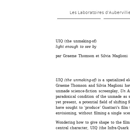
Les Laboratoires d’Aubervilli
UIQ (the unmaking-of)
light enough to see by
par Graeme Thomson et Silvia Maglioni
UIQ (the unmaking-of)
is a spatialized e
Graeme Thomson and Silvia Maglioni have
unmade science-fiction screenplay, 
Un A
paradoxical condition of the unmade as 
yet present, a potential field of shifting
have sought to ‘produce’ Guattari's film 
envisioning, without filming a single sce
Wondering how to give shape to the film a
central character, UIQ (the Infra-Quark 