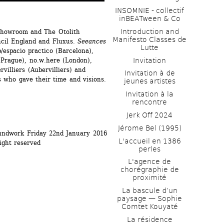
INSOMNIE - collectif 
inBEATween & Co
Introduction and 
howroom and The Otolith 
Manifesto Classes de 
ncil England and Fluxus. 
Seeances
Lutte
/espacio practico (Barcelona), 
Invitation
Prague), no.w.here (London), 
villiers (Aubervilliers) and 
Invitation à de 
s who gave their time and visions.
jeunes artistes 
Invitation à la 
rencontre
Jerk Off 2024
Jérome Bel (1995)
oundwork Friday 22nd January 2016 
L'accueil en 1386 
right reserved
perles
L'agence de 
chorégraphie de 
proximité
La bascule d’un 
paysage — Sophie 
Comtet Kouyaté
La résidence