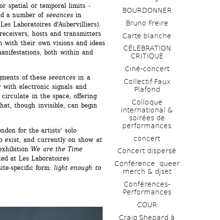
r spatial or temporal limits - 
BOURDONNER
d a number of 
seeances
in 
Bruno Freire
Les Laboratoires d'Aubervilliers). 
eceivers, hosts and transmitters 
Carte blanche
 with their own visions and ideas 
CÉLÉBRATION 
manifestations, both within and 
CRITIQUE
Ciné-concert
ments of these 
seeances
in a 
Collectif Faux 
 with electronic signals and 
Plafond 
circulate in the space, offering 
Colloque 
hat, though invisible, can begin 
international & 
soirées de 
performances 
don for the artists' solo 
concert
o exist
, and currently on show at 
exhibition 
We are the Time 
Concert dispersé
ed at Les Laboratoires 
Conférence, queer 
ite-specific form: 
light enough to 
merch & djset
Conférences-
Performances
COUR
Craig Shepard à 