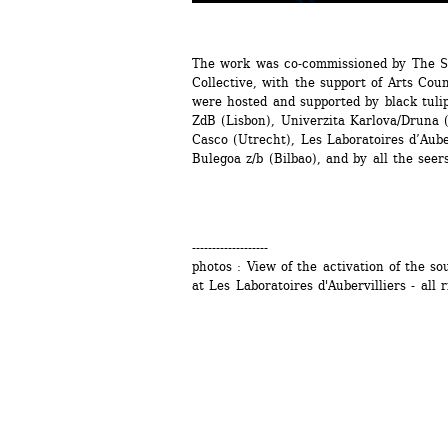
The work was co-commissioned by The S
Collective, with the support of Arts Cou
were hosted and supported by black tulip
ZdB (Lisbon), Univerzita Karlova/Druna (
Casco (Utrecht), Les Laboratoires d’Auber
Bulegoa z/b (Bilbao), and by all the seer
-------------------
photos : View of the activation of the s
at Les Laboratoires d'Aubervilliers - all 