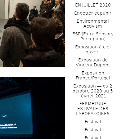
EN JUILLET 2020
Endetter et punir
Environmental 
Activism
ESP (Extra Sensory 
Perception)
Exposition à ciel 
ouvert
Exposition de 
Vincent Dupont
Exposition 
France/Portugal
Exposition ― du 2 
octobre 2020 au 5 
février 2021
FERMETURE 
ESTIVALE DES 
LABORATOIRES
Festival
Festival
Festival