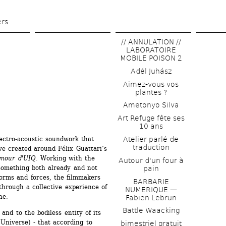
Skip 
to 
ers
main 
// ANNULATION // 
content
LABORATOIRE 
MOBILE POISON 2
Adél Juhász
Aimez-vous vos 
plantes ?
Ametonyo Silva
Art Refuge fête ses 
10 ans
Atelier parlé de 
lectro-acoustic soundwork that 
traduction
 created around Félix Guattari’s 
mour d'UIQ
. Working with the 
Autour d'un four à 
something both already and not 
pain
 forms and forces, the filmmakers 
BARBARIE 
through a collective experience of 
NUMERIQUE — 
ne.
Fabien Lebrun
Battle Waacking
nd to the bodiless entity of its 
Universe) - that according to 
bimestriel gratuit