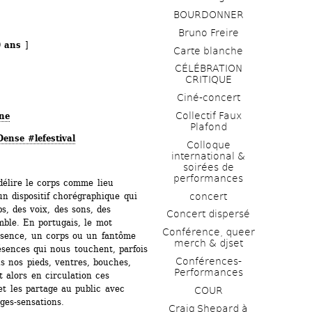
BOURDONNER
Bruno Freire
0 ans 
]
Carte blanche
CÉLÉBRATION 
CRITIQUE
Ciné-concert
Collectif Faux 
gne
Plafond 
ense #lefestival
Colloque 
international & 
soirées de 
performances 
élire le corps comme lieu 
concert
’un dispositif chorégraphique qui 
s, des voix, des sons, des 
Concert dispersé
mble. En portugais, le mot 
Conférence, queer 
ésence, un corps ou un fantôme 
merch & djset
sences qui nous touchent, parfois 
Conférences-
s nos pieds, ventres, bouches, 
Performances
t alors en circulation ces 
 les partage au public avec 
COUR
ages-sensations.
Craig Shepard à 