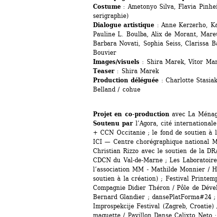
Costume
: Ametonyo Silva, Flavia Pinheir
serigraphie) 
Dialogue artistique
: Anne Kerzerho, Kat
Pauline L. Boulba, Alix de Morant, Mare
Barbara Novati, Sophia Seiss, Clarissa B
Bouvier
Images/visuels
: Shira Marek, Vítor Ma
Teaser
: Shira Marek
Production déléguée
: Charlotte Stasiak
Belland / cohue
Projet en co-production
avec La Ménage
Soutenu par
l’Agora, cité internationale
+ CCN Occitanie ; le fond de soutien à l’
ICI — Centre chorégraphique national Mon
Christian Rizzo avec le soutien de la DRA
CDCN du Val-de-Marne ; Les Laboratoires
l’association MM - Mathilde Monnier / Ha
soutien à la création) ; Festival Printem
Compagnie Didier Théron / Pôle de Déve
Bernard Glandier ; dansePlatForma#24 ; 
Improspekcije Festival (Zagreb, Croatie) 
maquette / Pavillon Danse Calixto Neto 