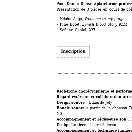
Pour 
Danse Dense #plateforme profess
Présentation de 3 pièces en cours de cr
­– Ndoho Ange, 
Welcome to my jungle
– Julie Botet, 
Lymph Blood Story 9424
­– Sofiane Chalal,
XXL
................................................................
Recherche chorégraphique et perform
Regard extérieur et collaboration artis
Design sonore
: Eduardo Joly 
Boucle sonore 
à partir de la chanson 
T
NG
Accompagnement et régisseuse son
: 
Design lumière
: Laura Salerno 
Accompagnement et technique lumièr