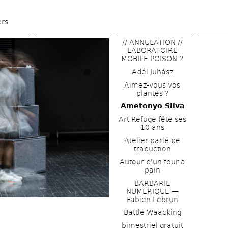
Skip 
to 
ers
main 
// ANNULATION // 
content
LABORATOIRE 
MOBILE POISON 2
Adél Juhász
Aimez-vous vos 
plantes ?
Ametonyo Silva
Art Refuge fête ses 
10 ans
Atelier parlé de 
traduction
Autour d'un four à 
pain
BARBARIE 
NUMERIQUE — 
Fabien Lebrun
Battle Waacking
bimestriel gratuit