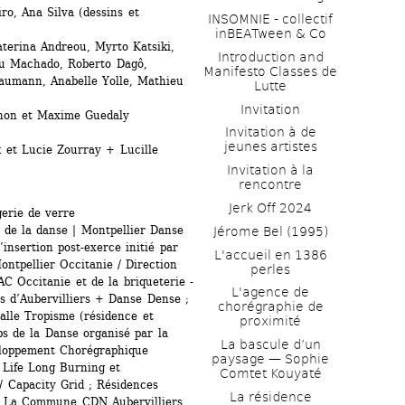
o, Ana Silva (dessins et 
INSOMNIE - collectif 
inBEATween & Co
erina Andreou, Myrto Katsiki, 
Introduction and 
u Machado, Roberto Dagô, 
Manifesto Classes de 
aumann, Anabelle Yolle, Mathieu 
Lutte
Invitation
non et Maxime Guedaly 
Invitation à de 
jeunes artistes 
 et Lucie Zourray + Lucille 
Invitation à la 
rencontre
Jerk Off 2024
rie de verre 
 de la danse | Montpellier Danse 
Jérome Bel (1995)
insertion post-exerce initié par 
L'accueil en 1386 
tpellier Occitanie / Direction 
perles
C Occitanie et de la briqueterie - 
L'agence de 
 d’Aubervilliers + Danse Dense ; 
chorégraphie de 
lle Tropisme (résidence et 
proximité
ps de la Danse organisé par la 
La bascule d’un 
loppement Chorégraphique 
paysage — Sophie 
Life Long Burning et 
Comtet Kouyaté
/ Capacity Grid ; Résidences 
La résidence
: La Commune CDN Aubervilliers, 