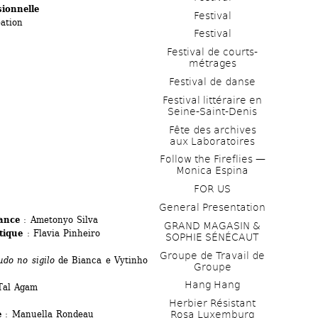
ionnelle
Festival
éation
Festival
Festival de courts-
métrages 
Festival de danse
Festival littéraire en 
Seine-Saint-Denis
Fête des archives 
aux Laboratoires
Follow the Fireflies — 
Monica Espina
FOR US
General Presentation
ance
: Ametonyo Silva 
GRAND MAGASIN & 
tique
: Flavia Pinheiro
SOPHIE SÉNÉCAUT
Groupe de Travail de 
udo no sigilo
de Bianca e Vytinho 
Groupe
Hang Hang
Tal Agam 
Herbier Résistant 
e
: Manuella Rondeau 
Rosa Luxemburg