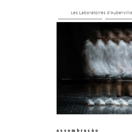
Les Laboratoires d’Aubervilli
a s s o m b r a ç ã o