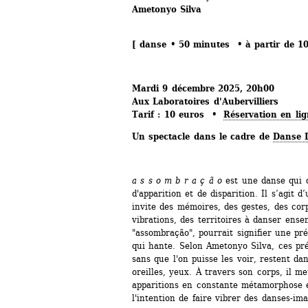
Ametonyo Silva
[ danse • 50 minutes • à partir de 1
Mardi 9 décembre 2025, 20h00
Aux Laboratoires d'Aubervilliers
Tarif : 10 euros • 
Réservation en li
Un spectacle dans le cadre de 
Danse D
a s s o m b r a ç ã o
est une danse qui d
d'apparition et de disparition. Il s’agit d
invite des mémoires, des gestes, des corp
vibrations, des territoires à danser ense
"assombração", pourrait signifier une pr
qui hante. Selon Ametonyo Silva, ces pré
sans que l'on puisse les voir, restent dan
oreilles, yeux. À travers son corps, il me
apparitions en constante métamorphose et
l'intention de faire vibrer des danses-im