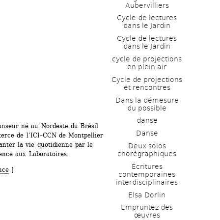
Aubervilliers
Cycle de lectures 
dans le Jardin
Cycle de lectures 
dans le Jardin
cycle de projections 
en plein air
Cycle de projections 
et rencontres
Dans la démesure 
du possible
danse
nseur né au Nordeste du Brésil 
Danse
rce de ­l’ICI–CCN de Montpellier 
nter la vie quotidienne par le 
Deux solos 
chorégraphiques
ence aux Laboratoires. 
Écritures 
nce
]
contemporaines 
interdisciplinaires
Elsa Dorlin
Empruntez des 
œuvres