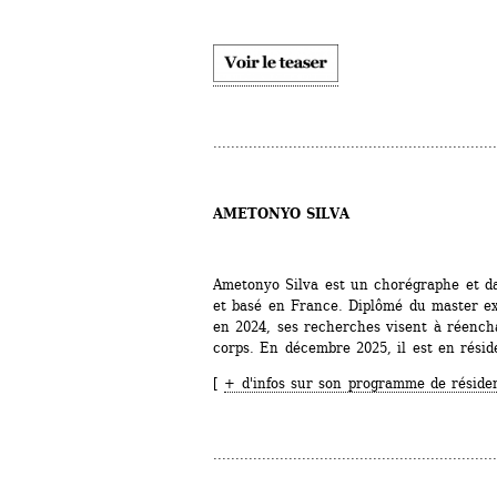
................................................................
AMETONYO SILVA
Ametonyo Silva est un chorégraphe et da
et basé en France. Diplômé du master exe
en 2024, ses recherches visent à réencha
corps. En décembre 2025, il est en résid
[ 
+ d'infos sur son programme de réside
................................................................