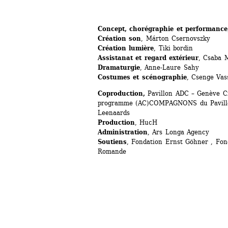
Concept, chorégraphie et performance
Création son
, Márton Csernovszky
Création lumière
, Tiki bordin
Assistanat et regard extérieur
, Csaba 
Dramaturgie
, Anne-Laure Sahy
Costumes et scénographie
, Csenge Vas
Coproduction,
Pavillon ADC – Genève Cr
programme (AC)COMPAGNONS du Pavillon
Leenaards 
Production
, HucH 
Administration
, Ars Longa Agency 
Soutiens
, Fondation Ernst Göhner , Fond
Romande