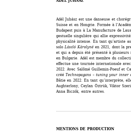
ADÉL JUHÁSZ
Adél Juhász est une danseuse et chorégr
Suisse et en Hongrie. Formée à l’Académ
Budapest puis à La Manufacture de Lausa
gestuelle singulière qui allie expressivité
physicalité intense. En tant qu’artiste as
solo 
László Károlyné
en 2021, dont la pre
et qui a depuis été présenté à plusieurs 
en Bulgarie. Adél est membre du collecti
effectue une tournée internationale avec
2022. Avec Salômé Guillemin-Poeuf et Cam
créé 
Technopagans – tuning your inner 
Bâtie en 2022. En tant qu’interprète, ell
Aughterlony, Ceylan Öztrük, Viktor Szeri
Anna Biczók, entre autres.
................................................................
MENTIONS DE PRODUCTION