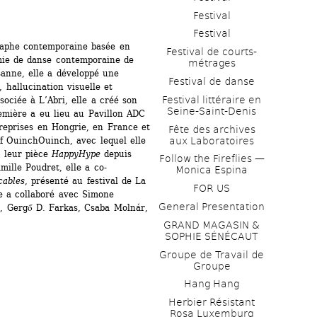
Festival
Festival
aphe contemporaine basée en 
Festival de courts-
ie de danse contemporaine de 
métrages 
nne, elle a développé une 
Festival de danse
, hallucination visuelle et 
Festival littéraire en 
sociée à L’Abri, elle a créé son 
Seine-Saint-Denis
mière a eu lieu au Pavillon ADC 
reprises en Hongrie, en France et 
Fête des archives 
aux Laboratoires
f OuinchOuinch, avec lequel elle 
 leur pièce 
HappyHype
depuis 
Follow the Fireflies — 
ille Poudret, elle a co-
Monica Espina
cables
, présenté au festival de La 
FOR US
e a collaboré avec Simone 
General Presentation
, Gergő D. Farkas, Csaba Molnár, 
GRAND MAGASIN & 
SOPHIE SÉNÉCAUT
Groupe de Travail de 
Groupe
Hang Hang
Herbier Résistant 
Rosa Luxemburg