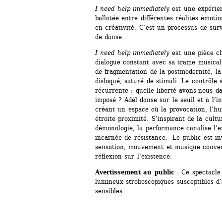
I need help immediately
est une expérien
ballotée entre différentes réalités émotio
en créativité. C’est un processus de surv
de danse. 
I need help immediately
est une pièce ch
dialogue constant avec sa trame musicale
de fragmentation de la postmodernité, l
disloqué, saturé de stimuli. Le contrôle 
récurrente : quelle liberté avons-nous d
imposé ? Adél danse sur le seuil et à l’in
créant un espace où la provocation, l’hu
étroite proximité. S’inspirant de la cultu
démonologie, la performance canalise l’ex
incarnée de résistance. Le public est in
sensation, mouvement et musique conver
réflexion sur l’existence.
Avertissement au public
: Ce spectacle c
lumineux stroboscopiques susceptibles d
sensibles.