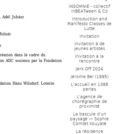
INSOMNIE - collectif 
inBEATween & Co
, Adél Juhász
Introduction and 
Manifesto Classes de 
Lutte
Molnár
Invitation
Invitation à de 
s
jeunes artistes 
éation dans le cadre du 
Invitation à la 
 ADC soutenu par la Fondation 
rencontre
Jerk Off 2024
Jérome Bel (1995)
ation Hans Wilsdorf, Loterie 
L'accueil en 1386 
perles
L'agence de 
chorégraphie de 
proximité
La bascule d’un 
paysage — Sophie 
Comtet Kouyaté
La résidence