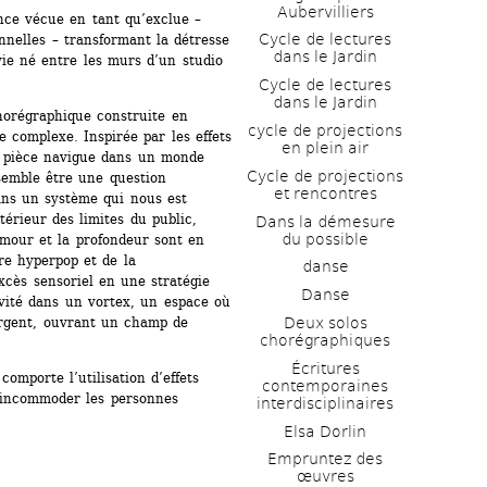
Aubervilliers
ce vécue en tant qu’exclue – 
Cycle de lectures 
nnelles – transformant la détresse 
dans le Jardin
ie né entre les murs d’un studio 
Cycle de lectures 
dans le Jardin
orégraphique construite en 
cycle de projections 
 complexe. Inspirée par les effets 
en plein air
a pièce navigue dans un monde 
Cycle de projections 
semble être une question 
et rencontres
ans un système qui nous est 
térieur des limites du public, 
Dans la démesure 
du possible
mour et la profondeur sont en 
re hyperpop et de la 
danse
cès sensoriel en une stratégie 
Danse
vité dans un vortex, un espace où 
gent, ouvrant un champ de 
Deux solos 
chorégraphiques
Écritures 
omporte l’utilisation d’effets 
contemporaines 
’incommoder les personnes 
interdisciplinaires
Elsa Dorlin
Empruntez des 
œuvres