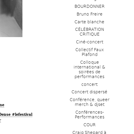
BOURDONNER
Bruno Freire
Carte blanche
CÉLÉBRATION 
CRITIQUE
Ciné-concert
Collectif Faux 
Plafond 
Colloque 
international & 
soirées de 
performances 
concert
Concert dispersé
Conférence, queer 
merch & djset
gne
Conférences-
ense #lefestival
Performances
r
COUR
Craig Shepard à 