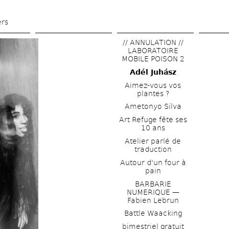
Skip 
to 
ers
main 
// ANNULATION // 
content
LABORATOIRE 
MOBILE POISON 2
Adél Juhász
Aimez-vous vos 
plantes ?
Ametonyo Silva
Art Refuge fête ses 
10 ans
Atelier parlé de 
traduction
Autour d'un four à 
pain
BARBARIE 
NUMERIQUE — 
Fabien Lebrun
Battle Waacking
bimestriel gratuit