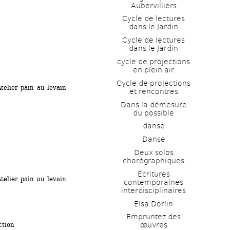
Aubervilliers
Cycle de lectures 
dans le Jardin
Cycle de lectures 
dans le Jardin
cycle de projections 
en plein air
Cycle de projections 
ier pain au levain
et rencontres
Dans la démesure 
du possible
danse
Danse
Deux solos 
chorégraphiques
Écritures 
ier pain au levain
contemporaines 
interdisciplinaires
Elsa Dorlin
Empruntez des 
œuvres
ction