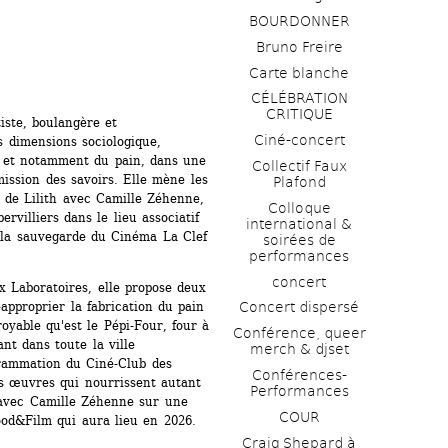
BOURDONNER
Bruno Freire
Carte blanche
CÉLÉBRATION 
CRITIQUE
ste, boulangère et 
Ciné-concert
 dimensions sociologique, 
, et notamment du pain, dans une 
Collectif Faux 
ssion des savoirs. Elle mène les 
Plafond 
de Lilith avec Camille Zéhenne, 
Colloque 
rvilliers dans le lieu associatif 
international & 
r la sauvegarde du Cinéma La Clef 
soirées de 
performances 
concert
 Laboratoires, elle propose deux 
proprier la fabrication du pain 
Concert dispersé
oyable qu'est le Pépi-Four, four à 
Conférence, queer 
nt dans toute la ville 
merch & djset
grammation du Ciné-Club des 
Conférences-
es œuvres qui nourrissent autant 
Performances
o avec Camille Zéhenne sur une 
COUR
ood&Film qui aura lieu en 2026.
Craig Shepard à 