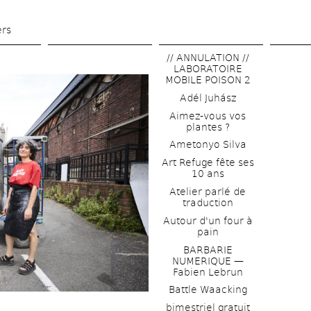
Skip 
to 
ers
main 
// ANNULATION // 
content
LABORATOIRE 
MOBILE POISON 2
Adél Juhász
Aimez-vous vos 
plantes ?
Ametonyo Silva
Art Refuge fête ses 
10 ans
Atelier parlé de 
traduction
Autour d'un four à 
pain
BARBARIE 
NUMERIQUE — 
Fabien Lebrun
Battle Waacking
bimestriel gratuit