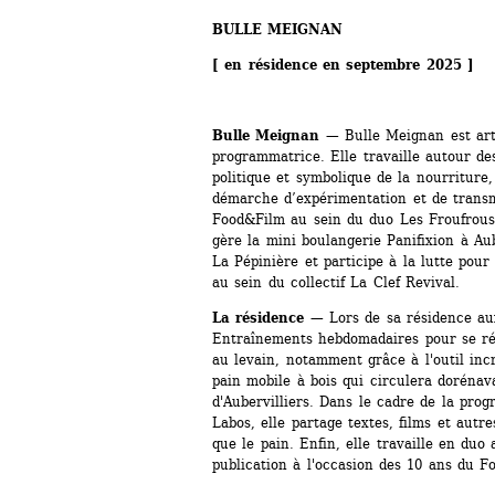
BULLE MEIGNAN
[ en résidence en septembre 2025 ]
Bulle Meignan
— Bulle Meignan est arti
programmatrice. Elle travaille autour des
politique et symbolique de la nourriture
démarche d’expérimentation et de transmi
Food&Film au sein du duo Les Froufrous 
gère la mini boulangerie Panifixion à Aube
La Pépinière et participe à la lutte pou
au sein du collectif La Clef Revival.
La résidence
— Lors de sa résidence aux
Entraînements hebdomadaires pour se réap
au levain, notamment grâce à l'outil incr
pain mobile à bois qui circulera dorénava
d'Aubervilliers. Dans le cadre de la pro
Labos, elle partage textes, films et autr
que le pain. Enfin, elle travaille en du
publication à l'occasion des 10 ans du F