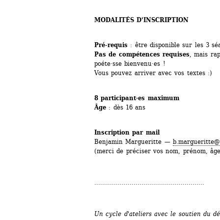
MODALITÉS D'INSCRIPTION
Pré-requis
: être disponible sur les 3 sé
Pas de compétences requises
, mais ra
poéte·sse bienvenu·es ! 
Vous pouvez arriver avec vos textes :)
8 participant·es maximum
Âge
: dès 16 ans
Inscription par mail 
Benjamin Margueritte — 
b.margueritte@l
(merci de préciser vos nom, prénom, âge,
........................................................
Un cycle d'ateliers avec le soutien du d