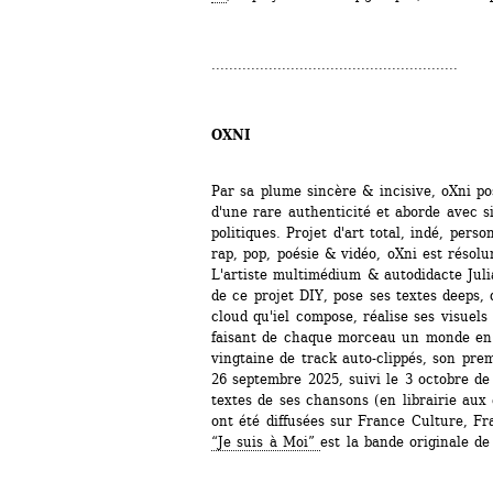
........................................................
OXNI
Par sa plume sincère & incisive, oXni po
d'une rare authenticité et aborde avec si
politiques. Projet d'art total, indé, pers
rap, pop, poésie & vidéo, oXni est résolu
L'artiste multimédium & autodidacte Juli
de ce projet DIY, pose ses textes deeps, 
cloud qu'iel compose, réalise ses visuels
faisant de chaque morceau un monde en s
vingtaine de track auto-clippés, son pr
26 septembre 2025, suivi le 3 octobre de
textes de ses chansons (en librairie au
ont été diffusées sur France Culture, Fr
“Je suis à Moi” 
est la bande originale de