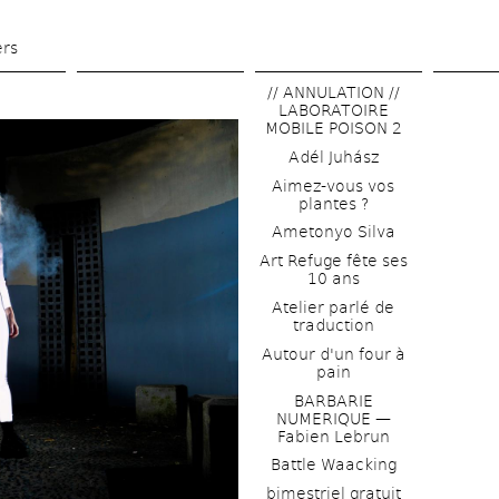
Skip 
to 
ers
main 
// ANNULATION // 
content
LABORATOIRE 
MOBILE POISON 2
Adél Juhász
Aimez-vous vos 
plantes ?
Ametonyo Silva
Art Refuge fête ses 
10 ans
Atelier parlé de 
traduction
Autour d'un four à 
pain
BARBARIE 
NUMERIQUE — 
Fabien Lebrun
Battle Waacking
bimestriel gratuit