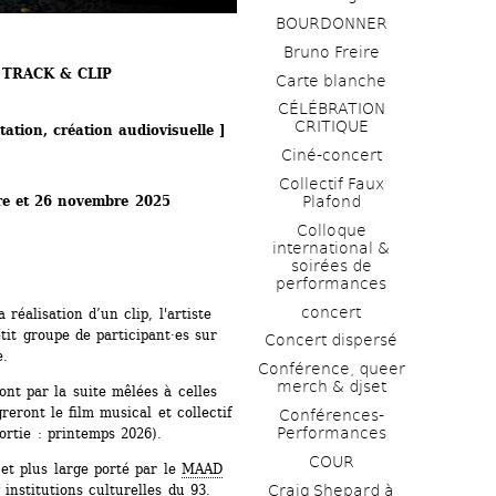
BOURDONNER
Bruno Freire
S TRACK & CLIP
Carte blanche
CÉLÉBRATION 
CRITIQUE
tation, création audiovisuelle ]
Ciné-concert
Collectif Faux 
re et 26 novembre 2025
Plafond 
Colloque 
international & 
soirées de 
performances 
concert
 réalisation d’un clip, l'artiste 
t groupe de participant·es sur 
Concert dispersé
. 
Conférence, queer 
merch & djset
ont par la suite mêlées à celles 
reront le film musical et collectif 
Conférences-
Performances
sortie : printemps 2026). 
COUR
et plus large porté par le 
MAAD 
institutions culturelles du 93. 
Craig Shepard à 