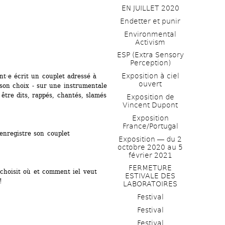
EN JUILLET 2020
Endetter et punir
Environmental 
Activism
ESP (Extra Sensory 
Perception)
Exposition à ciel 
t·e écrit un couplet adressé à 
ouvert
son choix - sur une instrumentale 
tre dits, rappés, chantés, slamés 
Exposition de 
Vincent Dupont
Exposition 
France/Portugal
enregistre son couplet 
Exposition ― du 2 
octobre 2020 au 5 
février 2021
FERMETURE 
choisit où et comment iel veut 
ESTIVALE DES 
!
LABORATOIRES
Festival
Festival
Festival