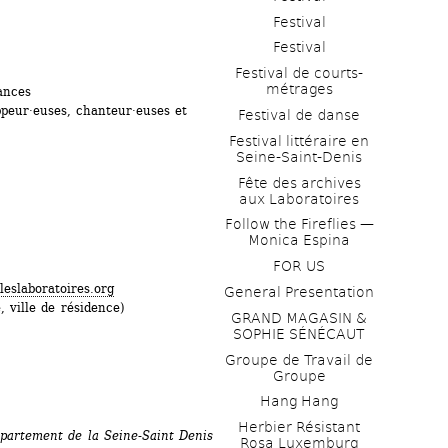
Festival
Festival
Festival de courts-
métrages 
ances
ppeur·euses, chanteur·euses et 
Festival de danse
Festival littéraire en 
Seine-Saint-Denis
Fête des archives 
aux Laboratoires
Follow the Fireflies — 
Monica Espina
FOR US
eslaboratoires.org
General Presentation
 ville de résidence)
GRAND MAGASIN & 
SOPHIE SÉNÉCAUT
Groupe de Travail de 
Groupe
Hang Hang
Herbier Résistant 
épartement de la Seine-Saint Denis
Rosa Luxemburg