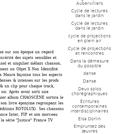
Aubervilliers
Cycle de lectures 
dans le Jardin
Cycle de lectures 
dans le Jardin
cycle de projections 
en plein air
Cycle de projections 
se sur son époque un regard 
et rencontres
ncérité des sujets sensibles et 
Dans la démesure 
onnel et singulier mêlant chanson, 
du possible
ment un Objet X Non Identifité. 
danse
a Maura façonne tous les aspects 
denses & intenses sur les prods 
Danse
 & un clip pour chaque track, 
Deux solos 
oi. Après avoir sorti une 
chorégraphiques
emier album CHAOSCÈNE sortira le 
Écritures 
 son livre éponyme regroupant les 
contemporaines 
x éditions ROTOLUX). Ses chansons 
interdisciplinaires
ance Inter, FIP et son morceau 
Elsa Dorlin
 la série "Justice" France TV. 
Empruntez des 
œuvres