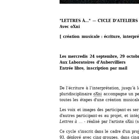
"LETTRES À..." — CYCLE D'ATELIER
Avec oXni
[ création musicale : écriture, interpré
Les mercredis 24 septembre, 29 octob
Aux Laboratoires d'Aubervilliers
Entrée libre, inscription par mail
De l’écriture à l’interprétation, jusqu’à la
pluridisciplinaire 
oXni
accompagne un peti
toutes les étapes d'une création musicale
Les voix et images des participant·es ser
d'autres participant·es au projet, et intèg
Lettres à ...
- réalisé par l'artiste oXni (
Ce cycle s'inscrit dans le cadre d'un proj
93
, déployé avec cinq groupes, dans cinq 