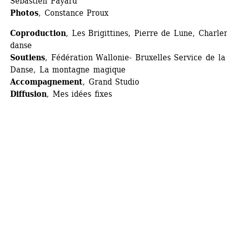
Sébastien Fayard
Photos
, Constance Proux
Coproduction
, Les Brigittines, Pierre de Lune, Charlero
danse
Soutiens
, Fédération Wallonie- Bruxelles Service de la 
Danse, La montagne magique
Accom­pa­g­nement
, Grand Stu­dio
Diffusion
, Mes idées fixes