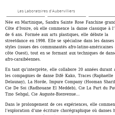
Skip 
Les Laboratoires d’Aubervilliers
to 
main 
Née en Martinique
, 
Sandra Sainte Rose Fanchine grandi
Côte d’Ivoire, où elle commence la danse classique à l’
content
de 6 ans. Formée aux arts plastiques, elle débute la 
streetdance en 1998. Elle se spécialise dans les danses
styles (issues des communautés afro-latino-américaines d
côte Ouest), tout en se formant aux techniques de danse
afro-caraïbéennes.
En tant qu’interprète, elle collabore 20 années durant a
les compagnies de danse Difé Kako, Traces (Raphaëlle 
Delaunay), La Horde, Impure Company (Hooman Sharifi
Cie De Soi (Radhouane El Meddeb), Cie La Part du Pau
Tino Sehgal, Cie Auguste-Bienvenue…
Dans le prolongement de ces expériences, elle commen
l’exploration d’une écriture chorégraphique où danses h