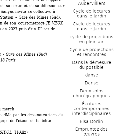
Aubervilliers
de sa sortie et de sa diffusion sur 
Cycle de lectures 
anyas invite sa collective à 
dans le Jardin
 Station – Gare des Mines (Sud). 
on de son court-métrage 
JE VEUX 
Cycle de lectures 
dans le Jardin
 en 2023 puis d'un DJ set de 
cycle de projections 
en plein air
Cycle de projections 
n - Gare des Mines (Sud)
et rencontres
018 Paris
Dans la démesure 
du possible
danse
Danse
Deux solos 
chorégraphiques
Écritures 
contemporaines 
u merch
interdisciplinaires
adMe par les dessinateurices du 
ipe de l'étude de lisibilité 
Elsa Dorlin
Empruntez des 
SIDOL
(H·Alix)
œuvres