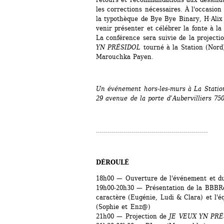
les corrections nécessaires. À l'occasion 
la typothèque de Bye Bye Binary, H·Alix S
venir présenter et célébrer la fonte à la
La conférence sera suivie de la projecti
YN PRÉSIDOL
tourné à la Station (Nord)
Marouchka Payen.
Un événement hors-les-murs à La Statio
29 avenue de la porte d’Aubervilliers 75
........................................................
DÉROULÉ
18h00 — Ouverture de l'événement et d
19h00-20h30 — Présentation de la BBBRe
caractère (Eugénie, Ludi & Clara) et l'équ
(Sophie et Enz@)
21h00 — Projection de 
JE VEUX YN PRÉ