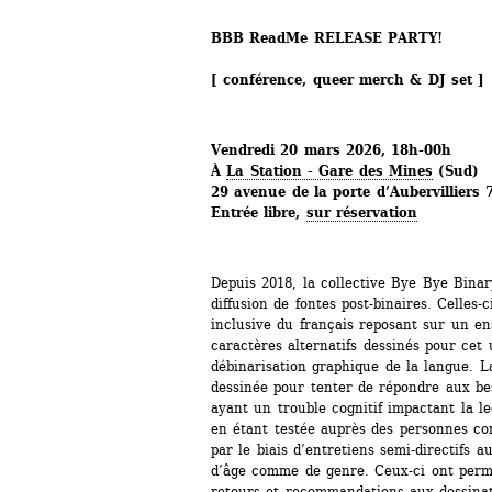
BBB ReadMe RELEASE PARTY!
[ conférence, queer merch & DJ set ]
Vendredi 20 mars 2026, 18h-00h
À 
La Station 
-
Gare des Mines
(Sud)
29 avenue de la porte d’Aubervilliers 
Entrée libre, 
sur réservation
Depuis 2018, la collective Bye Bye Binary 
diffusion de fontes post-binaires. Celles-
inclusive du français reposant sur un ens
caractères alternatifs dessinés pour cet
débinarisation graphique de la langue. 
dessinée pour tenter de répondre aux bes
ayant un trouble cognitif impactant la le
en étant testée auprès des personnes con
par le biais d’entretiens semi-directifs 
d’âge comme de genre. Ceux-ci ont perm
retours et recommandations aux dessinatr