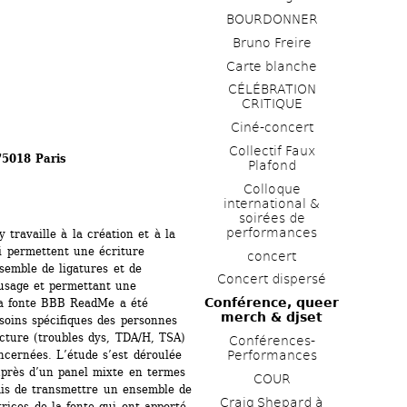
BOURDONNER
Bruno Freire
Carte blanche
CÉLÉBRATION 
CRITIQUE
Ciné-concert
Collectif Faux 
75018 Paris
Plafond 
Colloque 
international & 
soirées de 
performances 
travaille à la création et à la 
ci permettent une écriture 
concert
emble de ligatures et de 
Concert dispersé
 usage et permettant une 
Conférence, queer 
La fonte BBB ReadMe a été 
merch & djset
oins spécifiques des personnes 
cture (troubles dys, TDA/H, TSA) 
Conférences-
cernées. L’étude s’est déroulée 
Performances
auprès d’un panel mixte en termes 
COUR
is de transmettre un ensemble de 
Craig Shepard à 
ices de la fonte qui ont apporté 