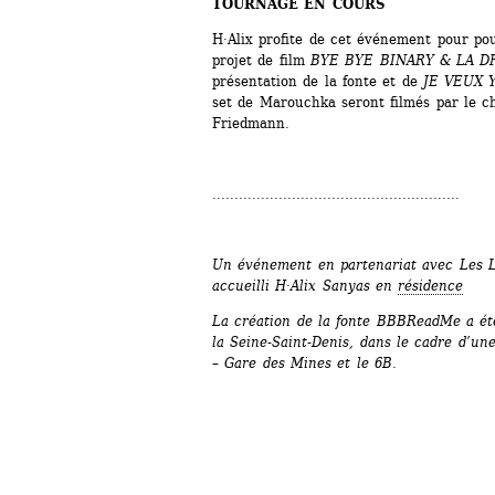
TOURNAGE EN COURS
H·Alix profite de cet événement pour pour
projet de film 
BYE BYE BINARY & LA 
présentation de la fonte et de 
JE VEUX 
set de Marouchka seront filmés par le c
Friedmann.
........................................................
Un événement en partenariat avec Les Lab
accueilli H·Alix Sanyas en 
résidence
La création de la fonte BBBReadMe a ét
la Seine-Saint-Denis, dans le cadre d’une
– Gare des Mines et le 6B.