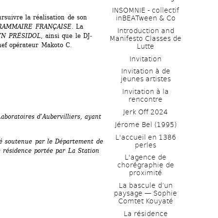
INSOMNIE - collectif 
suivre la réalisation de son 
inBEATween & Co
DRAMMAIRE FRANÇAISE
. La 
Introduction and 
YN PRÉSIDOL
, ainsi que le DJ-
Manifesto Classes de 
hef opérateur Makoto C. 
Lutte
Invitation
Invitation à de 
jeunes artistes 
Invitation à la 
rencontre
Jerk Off 2024
oratoires d’Aubervilliers, ayant 
Jérome Bel (1995)
L'accueil en 1386 
é soutenue par le Département de 
perles
 résidence portée par La Station 
L'agence de 
chorégraphie de 
proximité
La bascule d’un 
paysage — Sophie 
Comtet Kouyaté
La résidence