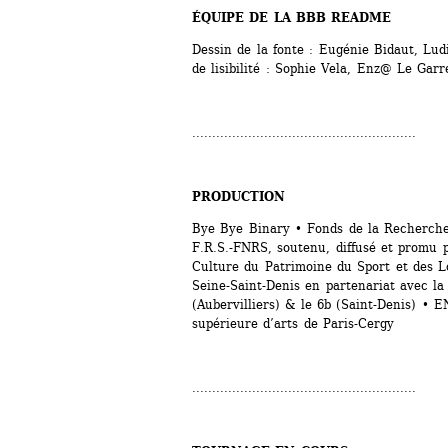
ÉQUIPE DE LA BBB README
Dessin de la fonte : Eugénie Bidaut, Lu
de lisibilité : Sophie Vela, Enz@ Le Gar
........................................................
PRODUCTION
Bye Bye Binary • Fonds de la Recherche 
F.R.S.-FNRS, soutenu, diffusé et promu pa
Culture du Patrimoine du Sport et des Lo
Seine‑Saint‑Denis en partenariat avec la
(Aubervilliers) & le 6b (Saint‑Denis) • E
supérieure d’arts de Paris‑Cergy
........................................................