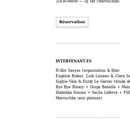
21h30-00h00 — DJ set (Marouchka)
........................................................
INTERVENANT·ES
H·Alix Sanyas (organisation & film)
Eugénie Bidaut, Ludi Loiseau & Clara Sa
Sophie Vela & Enz@ Le Garrec (étude de l
Bye Bye Binary + Gorge Bataille + Maïc 
Diabolika Gouine + Sacha Lefevre + FS
Marouchka (aux platines)
........................................................