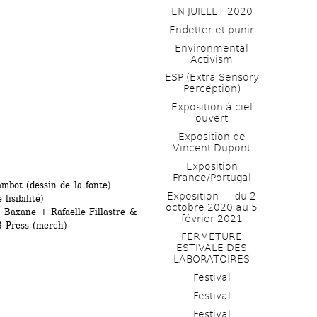
EN JUILLET 2020
Endetter et punir
Environmental 
Activism
ESP (Extra Sensory 
Perception)
Exposition à ciel 
ouvert
Exposition de 
Vincent Dupont
Exposition 
France/Portugal
mbot (dessin de la fonte)
Exposition ― du 2 
isibilité)
octobre 2020 au 5 
Baxane + Rafaelle Fillastre & 
février 2021
B Press (merch)
FERMETURE 
ESTIVALE DES 
LABORATOIRES
Festival
Festival
Festival