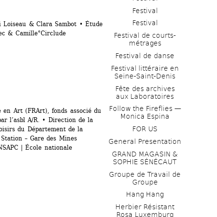
Festival
Festival
di Loiseau & Clara Sambot • Étude 
rec & Camille°Circlude
Festival de courts-
métrages 
Festival de danse
Festival littéraire en 
Seine-Saint-Denis
Fête des archives 
aux Laboratoires
Follow the Fireflies — 
en Art (FRArt), fonds associé du 
Monica Espina
r l’asbl A/R. • Direction de la 
FOR US
isirs du Département de la 
 Station – Gare des Mines 
General Presentation
NSAPC | École nationale 
GRAND MAGASIN & 
SOPHIE SÉNÉCAUT
Groupe de Travail de 
Groupe
Hang Hang
Herbier Résistant 
Rosa Luxemburg