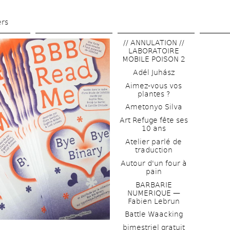
Skip 
to 
ers
main 
// ANNULATION // 
content
LABORATOIRE 
MOBILE POISON 2
Adél Juhász
Aimez-vous vos 
plantes ?
Ametonyo Silva
Art Refuge fête ses 
10 ans
Atelier parlé de 
traduction
Autour d'un four à 
pain
BARBARIE 
NUMERIQUE — 
Fabien Lebrun
Battle Waacking
bimestriel gratuit