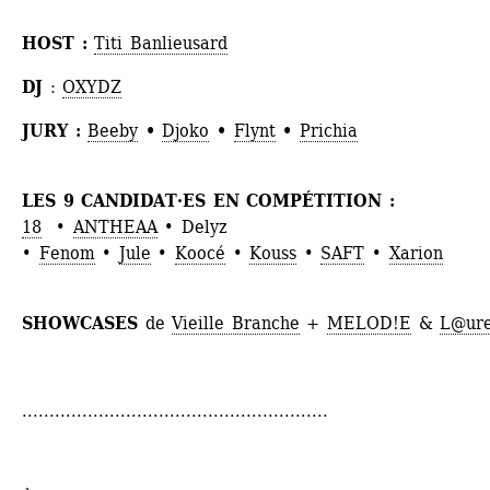
HOST : 
Titi Banlieusard
DJ 
: 
OXYDZ
JURY : 
Beeby
• 
Djoko
• 
Flynt
•
Prichia
LES 9 CANDIDAT·ES EN COMPÉTITION :
18
• 
ANTHEAA
• Delyz 
• 
Fenom
• 
Jule
• 
Koocé
• 
Kouss
• 
SAFT
• 
Xarion
SHOWCASES
de 
Vieille Branche
+ 
MELOD!E
& 
L@ur
........................................................