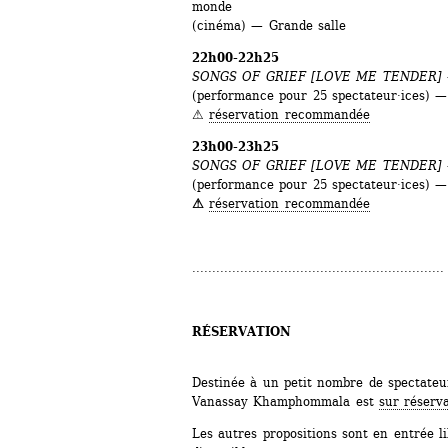
monde
(cinéma) — Grande salle
22h00-22h25
SONGS OF GRIEF [LOVE ME TENDER]
(performance pour 25 spectateur·ices) — 
⚠︎ 
réservation recommandée
23h00-23h25
SONGS OF GRIEF [LOVE ME TENDER]
(performance pour 25 spectateur·ices) — 
⚠︎
réservation recommandée
...............................................................
RÉSERVATION 
Destinée à un petit nombre de spectateur
Vanassay Khamphommala est 
sur réserv
Les autres propositions sont en entrée lib