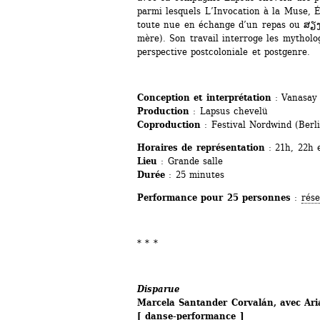
parmi lesquels L’Invocation à la Muse, É
toute nue en échange d’un repas ou ສຽງ
mère). Son travail interroge les mytholo
perspective postcoloniale et postgenre.
Conception et interprétation 
: Vanasa
Production
: Lapsus chevelü
Coproduction
: Festival Nordwind (Berl
Horaires de représentation
: 21h, 22h 
Lieu
: Grande salle
Durée
: 25 minutes
Performance pour 25 personnes
: 
rése
* * *
Disparue
Marcela Santander Corvalán, avec Ari
[ danse-performance ]