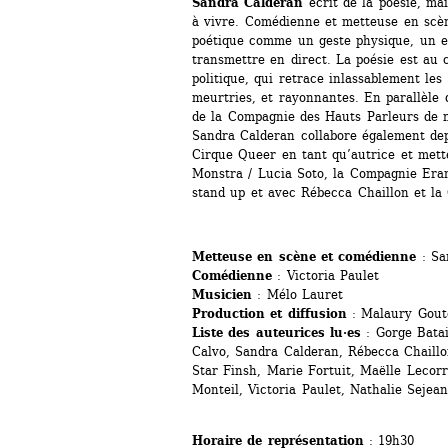
Sandra Calderan
écrit de la poésie, mai
à vivre. Comédienne et metteuse en scène
poétique comme un geste physique, un en
transmettre en direct. La poésie est au 
politique, qui retrace inlassablement les r
meurtries, et rayonnantes. En parallèle d
de la Compagnie des Hauts Parleurs de n
Sandra Calderan collabore également dep
Cirque Queer en tant qu’autrice et mett
Monstra / Lucia Soto, la Compagnie Eran
stand up et avec Rébecca Chaillon et l
Metteuse en scène et comédienne
: Sa
Comédienne
: Victoria Paulet
Musicien
: Mélo Lauret
Production et diffusion
: Malaury Gout
Liste des auteurices lu·es
: Gorge Batai
Calvo, Sandra Calderan, Rébecca Chaillo
Star Finsh, Marie Fortuit, Maëlle Lecorre
Monteil, Victoria Paulet, Nathalie Sejea
Horaire de représentation
: 19h30