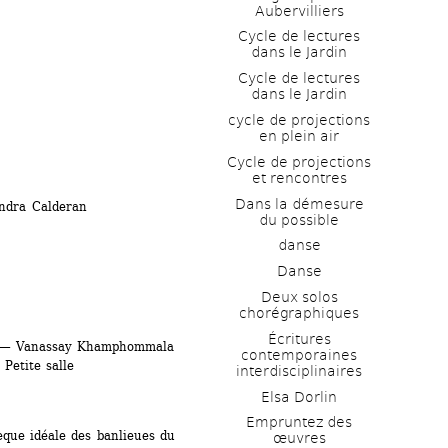
Aubervilliers
Cycle de lectures 
dans le Jardin
Cycle de lectures 
dans le Jardin
cycle de projections 
en plein air
Cycle de projections 
et rencontres
Dans la démesure 
dra Calderan
du possible
danse
Danse
Deux solos 
chorégraphiques
Écritures 
— Vanassay Khamphommala
contemporaines 
Petite salle
interdisciplinaires
Elsa Dorlin
Empruntez des 
èque idéale des banlieues du 
œuvres