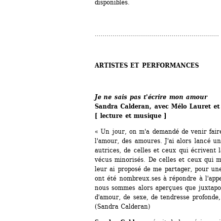
disponibles.
...............................................................
ARTISTES ET PERFORMANCES
Je ne sais pas t'écrire mon amour
Sandra Calderan, avec Mélo Lauret et 
[ lecture et musique ]
« Un jour, on m'a demandé de venir fair
l'amour, des amoures. J'ai alors lancé u
autrices, de celles et ceux qui écrivent la
vécus minorisés. De celles et ceux qui ma
leur ai proposé de me partager, pour une f
ont été nombreux.ses à répondre à l'app
nous sommes alors aperçues que juxtapose
d'amour, de sexe, de tendresse profonde,
(Sandra Calderan) 