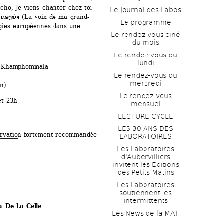
cho, Je viens chanter chez toi 
Le Journal des Labos
ຂອງຍ່າ (La voix de ma grand-
Le programme
gies européennes dans une 
Le rendez-vous ciné 
du mois
Le rendez-vous du 
lundi
y Khamphommala
Le rendez-vous du 
mercredi
in)
Le rendez-vous 
et 23h
mensuel
LECTURE CYCLE
LES 30 ANS DES 
rvation
fortement recommandée 
LABORATOIRES
Les Laboratoires 
d'Aubervilliers 
invitent les Editions 
des Petits Matins
Les Laboratoires 
soutiennent les 
intermittents
a De La Celle
Les News de la MAF 