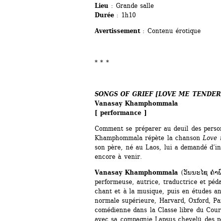
Lieu
: Grande salle
Durée
: 1h10
Avertissement
: Contenu érotique
* * *
SONGS OF GRIEF [LOVE ME TENDER
Vanasay Khamphommala
[ performance ]
Comment se préparer au deuil des perso
Khamphommala répète la chanson 
Love 
son père, né au Laos, lui a demandé d’in
encore à venir.
Vanasay Khamphommala
(ວັນນະໄຊ ຄຳພົ
performeuse, autrice, traductrice et péd
chant et à la musique, puis en études an
normale supérieure, Harvard, Oxford, Pa
comédienne dans la Classe libre du Cours
avec sa compagnie Lapsus chevelü des pe