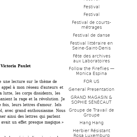
Festival
Festival
Festival de courts-
métrages 
Festival de danse
Festival littéraire en 
Seine-Saint-Denis
Fête des archives 
aux Laboratoires
Victoria Paulet
Follow the Fireflies — 
Monica Espina
FOR US
e une lecture sur le thème de 
n appel à mon réseau d'auteurs et 
General Presentation
 lutte, les corps dissidents, les 
GRAND MAGASIN & 
nient la rage et la révolution. Je 
SOPHIE SÉNÉCAUT
ois, leurs lettres d'amour. Iels 
Groupe de Travail de 
el, avec grand enthousiasme. Nous 
Groupe
r ainsi des lettres qui parlent 
 avait un effet presque magique.» 
Hang Hang
Herbier Résistant 
Rosa Luxemburg