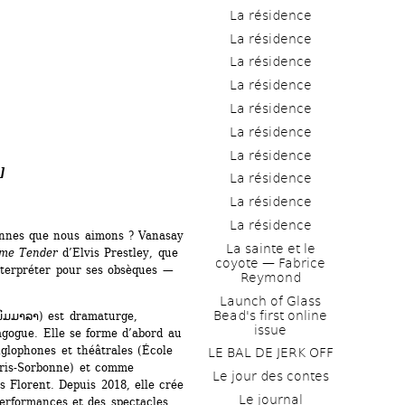
La résidence
La résidence
La résidence
La résidence
La résidence
La résidence
La résidence
]
La résidence
La résidence
La résidence
nnes que nous aimons ? Vanasay 
La sainte et le 
me Tender
d’Elvis Prestley, que 
coyote — Fabrice 
terpréter pour ses obsèques — 
Reymond
Launch of Glass 
Bead's first online 
ມມາລາ) est dramaturge, 
issue
agogue. Elle se forme d’abord au 
glophones et théâtrales (École 
LE BAL DE JERK OFF
ris-Sorbonne) et comme 
Le jour des contes
 Florent. Depuis 2018, elle crée 
Le journal
rformances et des spectacles, 