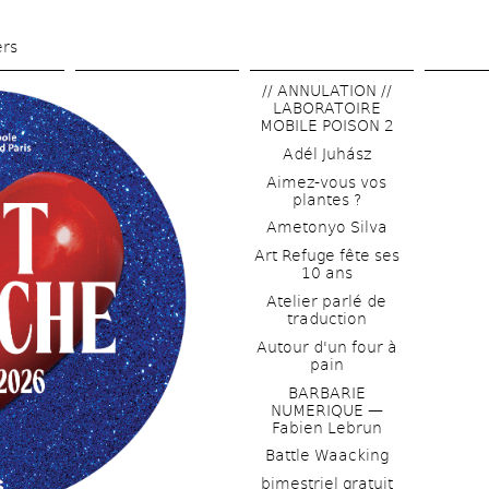
Skip 
to 
ers
main 
// ANNULATION // 
content
LABORATOIRE 
MOBILE POISON 2
Adél Juhász
Aimez-vous vos 
plantes ?
Ametonyo Silva
Art Refuge fête ses 
10 ans
Atelier parlé de 
traduction
Autour d'un four à 
pain
BARBARIE 
NUMERIQUE — 
Fabien Lebrun
Battle Waacking
bimestriel gratuit