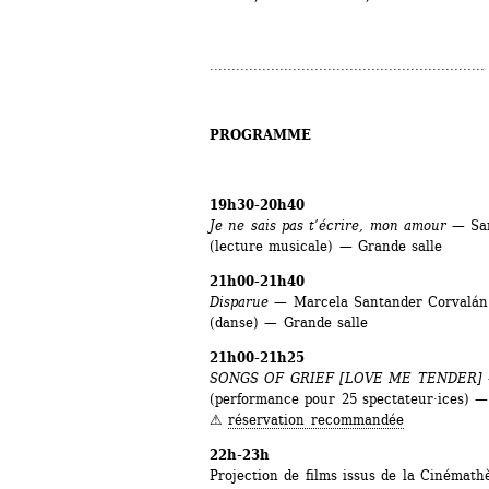
...............................................................
PROGRAMME 
19h30-20h40
Je ne sais pas t’écrire, mon amour
— San
(lecture musicale) — Grande salle
21h00-21h40
Disparue
— Marcela Santander Corvalán
(danse) — Grande salle
21h00-21h25
SONGS OF GRIEF [LOVE ME TENDER]
(performance pour 25 spectateur·ices) — 
⚠︎ 
réservation recommandée
22h-23h
Projection de films issus de la Cinémath