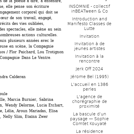
s de la poésie à dire, à entendre, 
INSOMNIE - collectif 
, elle pense son écriture 
inBEATween & Co
gagement corporel qui doit se 
cœur de son travail, engagé, 
Introduction and 
écits des vies oubliées, 
Manifesto Classes de 
Lutte
es spectacles, elle mène au sein 
ombreuses actions culturelles. 
Invitation
uis plusieurs années avec le 
Invitation à de 
euse en scène, la Compagnie 
jeunes artistes 
os / Flor Paichard, Lou Trotignon 
Invitation à la 
a Compagnie Dans Le Ventre.
rencontre
Jerk Off 2024
Jérome Bel (1995)
ndra Calderan
L'accueil en 1386 
perles
oule
L'agence de 
lle, Marcia Burnier, Sabrina 
chorégraphie de 
n, Wendy Delorme, Lucia Etchart, 
proximité
, Lélia, Aroun Mariadas, Elisa 
La bascule d’un 
n, Nelly Slim, Etaïnn Zwer
paysage — Sophie 
Comtet Kouyaté
La résidence