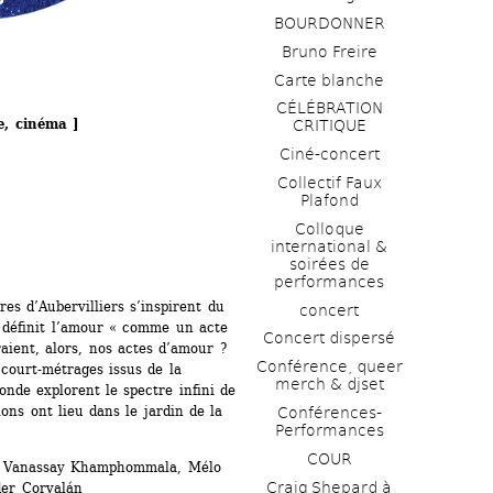
BOURDONNER
Bruno Freire
Carte blanche
CÉLÉBRATION 
e, cinéma ]
CRITIQUE
Ciné-concert
Collectif Faux 
Plafond 
Colloque 
international & 
soirées de 
performances 
es d’Aubervilliers s’inspirent du 
concert
 définit l’amour « comme un acte 
Concert dispersé
ient, alors, nos actes d’amour ? 
Conférence, queer 
court-métrages issus de la 
merch & djset
de explorent le spectre infini de 
ns ont lieu dans le jardin de la 
Conférences-
Performances
COUR
, Vanassay Khamphommala, Mélo 
Craig Shepard à 
der Corvalán