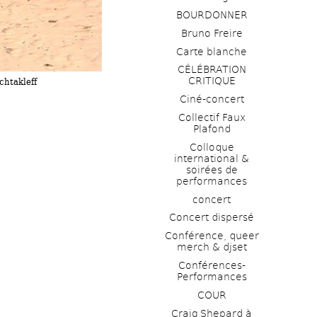
BOURDONNER
Bruno Freire
Carte blanche
CÉLÉBRATION 
CRITIQUE
htakleff
Ciné-concert
Collectif Faux 
Plafond 
Colloque 
international & 
soirées de 
performances 
concert
Concert dispersé
Conférence, queer 
merch & djset
Conférences-
Performances
COUR
Craig Shepard à 