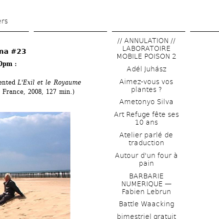
Skip 
to 
ers
main 
// ANNULATION // 
content
LABORATOIRE 
ema #23
MOBILE POISON 2
pm : 
Adél Juhász
Aimez-vous vos 
ented 
L'Exil et le Royaume
plantes ?
 France, 2008, 127 min.)
Ametonyo Silva
Art Refuge fête ses 
10 ans
Atelier parlé de 
traduction
Autour d'un four à 
pain
BARBARIE 
NUMERIQUE — 
Fabien Lebrun
Battle Waacking
bimestriel gratuit