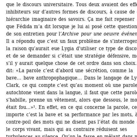
que le discours universitaire. Tous deux avaient des effe
inhibiteurs sur d’autres formes de discours, à cause de c
hiérarchie imaginaire des savoirs. Ça me fait repenser 
que Fédida m’a dit lorsque je lui ai posé cette question,
de son entretien pour l
’Archive pour une oeuvre événe
Il a répondu que c’est un faux problème de s’interroger
la raison qu’aurait eue Lygia d’utiliser ce type de disco
et de se demander si c’était une stratégie défensive, m
s’il y aurait quelque chose de cet ordre dans son choix. 
dit: «La parole c’est d’abord une sécrétion, comme la 
bave... bave anthropophagique... Dans le langage de Lyg
Clark, ce qui compte c’est qu’au moment où une parole
autochtone vient dans la langue, il faut que cette parole
s’habille, prenne un vêtement, alors que dessous, le mot
était fou...»¹. En effet, en ce qui concerne la parole, ce
importe c’est la bave et sa performance par les mots, à
contre-poil des mots qui ne disent pas l’état du monde 
le corps vivant, mais qui au contraire réduisent ses 
turbulences au silence. Qu’on le fasse en mêlant dans n