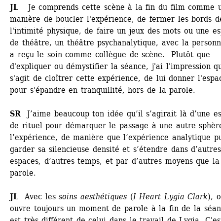
JL 
Je comprends cette scène à la fin du film comme u
manière de boucler l'expérience, de fermer les bords de
l'intimité physique, de faire un jeux des mots ou une es
de théâtre, un théâtre psychanalytique, avec la personn
a reçu le soin comme collègue de scène. Plutôt que 
d'expliquer ou démystifier la séance, j'ai l'impression qu'
s'agit de cloîtrer cette expérience, de lui donner l'espac
pour s'épandre en tranquillité, hors de la parole. 
SR
J’aime beaucoup ton idée qu’il s’agirait là d’une es
de rituel pour démarquer le passage à une autre sphère
l’expérience, de manière que l’expérience analytique pu
garder sa silencieuse densité et s’étendre dans d’autres
espaces, d’autres temps, et par d’autres moyens que la 
parole. 
JL
Avec les 
soins aesthétiques
(
I Heart Lygia Clark
), o
ouvre toujours un moment de parole à la fin de la séanc
est très différent de celui dans le travail de Lygia. C'es