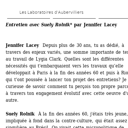
Aller 
Les Laboratoires d’Aubervilliers
au 
contenu 
Entretien avec Suely Rolnik
* par Jennifer Lacey
principal
Jennifer Lacey
Depuis plus de 30 ans, tu as dédié, à 
travers des enjeux variés, une somme importante de te
au travail de Lygia Clark. Quelles sont les différentes 
nécessités qui t'embarquaient vers les travaux qu’elle 
développait à Paris à la fin des années 60 et puis à Rio
qui t'ont poussée à lancer ton projet des entretiens? Je 
curieuse de savoir comment tu perçois ton propre parco
à travers ton engagement évolutif avec cette oeuvre d'u
autre. 
Suely Rolnik
À la fin des années 60, j'étais très jeune, 
impliquée à fond dans la contre-culture, qui était assez 
singulière au Brésil. On vivait cette micropolitique de 