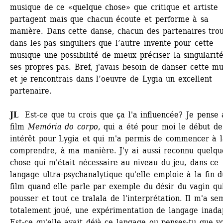
musique de ce «quelque chose» que critique et artiste 
partagent mais que chacun écoute et performe à sa 
manière. Dans cette danse, chacun des partenaires trou
dans les pas singuliers que l’autre invente pour cette 
musique une possibilité de mieux préciser la singularité
ses propres pas. Bref, j'avais besoin de danser cette mu
et je rencontrais dans l’oeuvre de Lygia un excellent 
partenaire. 
JL 
Est-ce que tu crois que ça l'a influencée? Je pense a
film 
Memória do corpo
, qui a été pour moi le début de
intérêt pour Lygia et qui m'a permis de commencer à l
comprendre, à ma manière. J'y ai aussi reconnu quelque
chose qui m'était nécessaire au niveau du jeu, dans ce 
langage ultra-psychanalytique qu'elle emploie à la fin du
film quand elle parle par exemple du désir du vagin qui
pousser et tout ce tralala de l'interprétation. Il m'a sem
totalement joué, une expérimentation de langage inadap
Est-ce qu'elle avait déjà ce langage ou penses-tu que vo