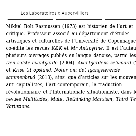
Aller 
Les Laboratoires d’Aubervilliers
au 
contenu 
Mikkel Bolt Rasmussen (1973) est historien de l’art et 
critique. Professeur associé au département d’études 
principal
artistiques et culturelles de l’Université de Copenhague, 
co-édite les revues 
K&K
et 
Mr Antipyrine
. Il est l’auteu
plusieurs ouvrages publiés en langue danoise, parmi les
Den sidste avantgarde
(2004), 
Avantgardens selvmord
(2
et 
Krise til opstand
. 
Noter om det igangværende 
sammenbrud
(2013), ainsi que d’articles sur les mouvem
anti-capitalistes, l’art contemporain, la traduction 
révolutionnaire et l’Internationale situationniste, dans le
revues 
Multitudes, Mute, Rethinking Marxism, Third Te
Variations
.