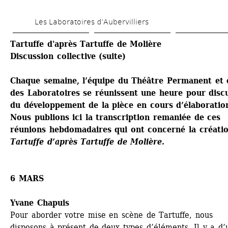
Aller 
Les Laboratoires d’Aubervilliers
au 
contenu 
Tartuffe d'après Tartuffe de Molière
Discussion collective (suite)
principal
Chaque semaine, l’équipe du Théâtre Permanent et c
des Laboratoires se réunissent une heure pour discu
du développement de la pièce en cours d’élaboration
Nous publions ici la transcription remaniée de ces 
réunions hebdomadaires qui ont concerné la créatio
Tartuffe d’après Tartuffe de Molière.
6 MARS
Yvane Chapuis 
Pour aborder votre mise en scène de Tartuffe, nous 
disposons à présent de deux types d’éléments. Il y a d’u