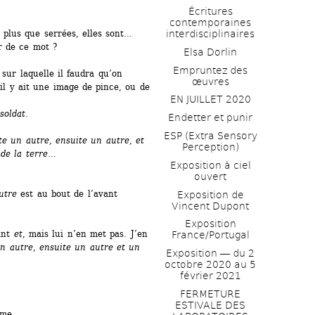
Écritures 
?
contemporaines 
, plus que serrées, elles sont…
interdisciplinaires
r de ce mot ?
Elsa Dorlin
Empruntez des 
sur laquelle il faudra qu’on 
œuvres
il y ait une image de pince, ou de 
EN JUILLET 2020
soldat.
Endetter et punir
ESP (Extra Sensory 
e un autre, ensuite un autre, et 
Perception)
de la terre…
Exposition à ciel 
ouvert
utre
est au bout de l’avant 
Exposition de 
Vincent Dupont
Exposition 
ant 
et
, mais lui n’en met pas. J’en 
France/Portugal
n autre, ensuite un autre et un 
Exposition ― du 2 
octobre 2020 au 5 
février 2021
FERMETURE 
ESTIVALE DES 
ême.