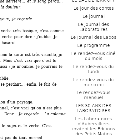
LE BAL DE JERK OFF
de derrière
… 
et le sang perdu
… 
 la douleur
.
Le jour des contes
Le journal
 yeux, je regarde
.
Le Journal des 
Laboratoires
 verbe très basique, c’est comme 
erbe pour dire : j’oublie. Je 
Le Journal des Labos
n hasard.
Le programme
Le rendez-vous ciné 
 la suite est très visuelle, je 
du mois
 Mais c’est vrai que c’est le 
Le rendez-vous du 
ussi : je m’oublie. Je pourrais le 
lundi
blie.
Le rendez-vous du 
e perdant… enfin, le fait de 
mercredi
Le rendez-vous 
mensuel
ion d’un paysage.
LES 30 ANS DES 
el, c’est vrai qu’on n’est plus 
LABORATOIRES
d… Donc : 
Je regarde
… 
La colonne 
Les Laboratoires 
d'Aubervilliers 
le sujet et le verbe. C’est 
invitent les Editions 
des Petits Matins
est pas du tout normal.