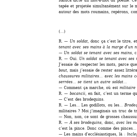
Raluca dicte un mot-à-mot du poème. Cett
tapée et projetée simultanément sur le 
autour des mots roumains, repérons, c
(...)
R. — 
Un soldat
, donc ça c’est le titre, e
tenant avec ses mains à la marge d’un 
—
Un soldat se tenant avec ses mains
, 
R. — Oui.
Un soldat se tenant avec ses 
J’essaie de respecter les mots, parce que
bout
, mais j’essaie de rester assez litté
chaussures militaires…
a
vec les mains 
serrées… se tient un autre soldat…
— Comment ça marche, où est 
militaire
R. — 
bocancii
, en fait, c’est un terme q
— C’est des brodequins.
R. — Les… Les godillots, ou les… 
Brode
militaires ? Moi j’imaginais un truc de t
— Non, non, ce sont de grosses chaussur
R. — 
À ses brodequins
, donc, 
avec les m
c’est la pince. Donc comme des pinces…
— Les mains d’ecclésiastiques, là : 
încle