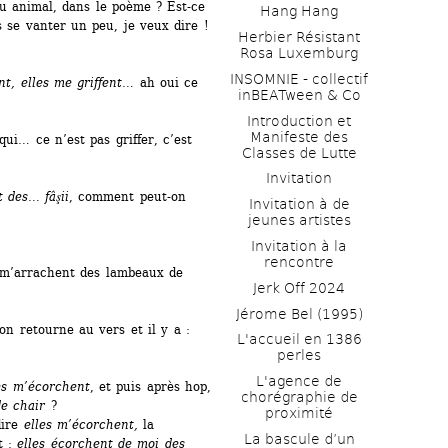
u animal, dans le poème ? Est-ce 
Hang Hang
 se vanter un peu, je veux dire !
Herbier Résistant 
Rosa Luxemburg
INSOMNIE - collectif 
nt, elles me griffent
… ah oui ce 
inBEATween & Co
Introduction et 
Manifeste des 
ui… ce n’est pas griffer, c’est 
Classes de Lutte
Invitation
 des… fâşii
, comment peut-on 
Invitation à de 
jeunes artistes 
Invitation à la 
rencontre
 m’arrachent des lambeaux de 
Jerk Off 2024
Jérome Bel (1995)
on retourne au vers et il y a : 
L'accueil en 1386 
perles
L'agence de 
es m’écorchent
, et puis après hop, 
chorégraphie de 
e chair
?
proximité
ire 
elles m’écorchent,
la 
La bascule d’un 
t : 
elles écorchent de moi des 