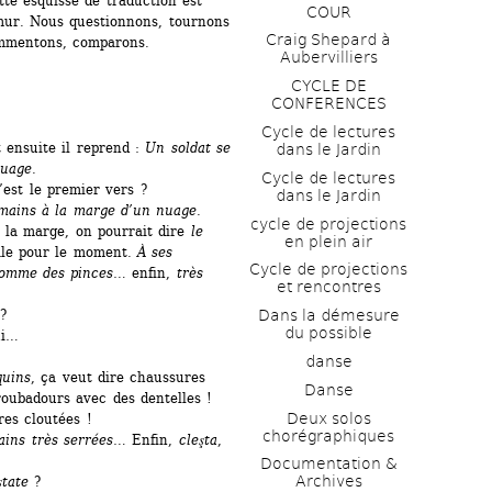
e esquisse de traduction est 
COUR
mur. Nous questionnons, tournons 
Craig Shepard à 
ommentons, comparons.
Aubervilliers
CYCLE DE 
CONFERENCES
Cycle de lectures 
t ensuite il reprend : 
Un soldat se 
dans le Jardin
nuage.
Cycle de lectures 
c’est le premier vers ?
dans le Jardin
mains à la marge d’un nuage.
cycle de projections 
 la marge, on pourrait dire
le 
en plein air
rale pour le moment. 
À ses 
Cycle de projections 
comme des pinces…
enfin,
très 
et rencontres
?
Dans la démesure 
du possible
ui…
danse
quins
, ça veut dire chaussures 
Danse
roubadours avec des dentelles !
Deux solos 
es cloutées !
chorégraphiques
ains très serrées
… Enfin, 
cleşta
, 
Documentation & 
Archives
ştate
?