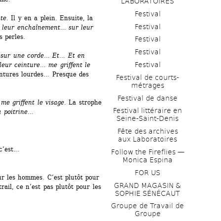
LABORATOIRES
Festival
ite
. Il y en a plein. Ensuite, la 
Festival
ur leur enchaînement
… 
sur leur 
s perles.
Festival
Festival
sur une corde
… 
Et
… 
Et en 
Festival
leur ceinture
… 
me griffent le 
intures lourdes… Presque des 
Festival de courts-
métrages 
Festival de danse
me griffent le visage
. La strophe 
Festival littéraire en 
la poitrine…
Seine-Saint-Denis
Fête des archives 
aux Laboratoires
 c’est…
Follow the Fireflies — 
Monica Espina
FOR US
r les hommes. C’est plutôt pour 
GRAND MAGASIN & 
rail, ce n’est pas plutôt pour les 
SOPHIE SÉNÉCAUT
Groupe de Travail de 
Groupe