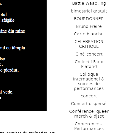
Battle Waacking
bimestriel gratuit
BOURDONNER
Bruno Freire
Carte blanche
CÉLÉBRATION 
CRITIQUE
Ciné-concert
Collectif Faux 
Plafond 
Colloque 
international & 
soirées de 
performances 
concert
Concert dispersé
Conférence, queer 
merch & djset
Conférences-
Performances