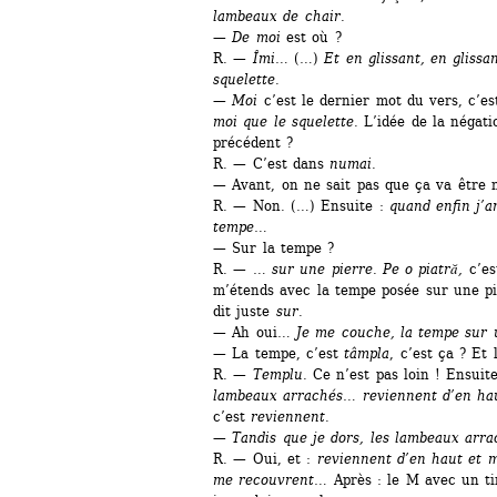
lambeaux de chair.
— 
De moi
est où ?
R. — 
Îmi
… (…) 
Et en glissant, en gliss
squelette.
— 
Moi
c’est le dernier mot du vers, c’es
moi que le squelette.
L’idée de la négatio
précédent ?
R. — C’est dans 
numai
.
— Avant, on ne sait pas que ça va être n
R. — Non. (…) Ensuite : 
quand enfin j’a
tempe…
— Sur la tempe ?
R. — … 
sur une pierre. Pe o piatră,
c’es
m’étends avec la tempe posée sur une pie
dit juste 
sur
.
— Ah oui… 
Je me couche, la tempe sur 
— La tempe, c’est 
tâmpla
, c’est ça ? Et
R. — 
Templu
. Ce n’est pas loin ! Ensuite
lambeaux arrachés… reviennent d’en hau
c’est 
reviennent
.
— 
Tandis que je dors, les lambeaux arra
R. — Oui, et : 
reviennent d’en haut et 
me recouvrent
… Après : le M avec un tir