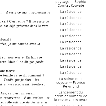
paysage — Sophie 
Comtet Kouyaté
La résidence
ant… il reste de moi… seulement le 
La résidence
t ça ? C’est 
mine
? 
Il ne reste de 
La résidence
n est déjà présente dans le vers 
La résidence
La résidence
égatif ?
La résidence
rrive, je me couche avec la 
La résidence
La résidence
t 
sur une pierre
. En fait : je 
La résidence
rre. Mais il ne dit pas 
posée
, il 
La résidence
une pierre.
La résidence
 le temple ça se dit comment ?
La sainte et le 
 : 
Tandis que je dors… les 
coyote — Fabrice 
t et me recouvrent. Se-ntorc
, 
Reymond
Lancement du 
chés,
ça c’est un vers…
premier numéro de 
me recouvrent… şi mă-nvelesc
: 
et 
la revue Glass Bead
et : 
Me rattrape de derrière,
si 