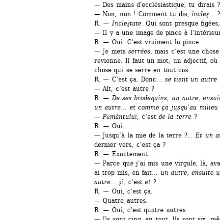
— Des mains d’ecclésiastique, tu dirais ?
— Non, non ! Comment tu dis, 
încleş
… 
R. — 
Încleştate
. Qui sont presque figées
— Il y a une image de pince à l’intérieu
R. — Oui. C’est vraiment la pince.
— Je mets 
serrées
, mais c’est une chose 
revienne. Il faut un mot, un adjectif, où 
chose qui se serre en tout cas…
R. — C’est ça. Donc…
se tient un autre 
— Alt, c’est autre ? 
R. — 
De ses brodequins, un autre, ensuit
un autre… et comme ça jusqu’au milieu 
— 
Pământului
, c’est 
de la terre
?
R. — Oui.
— Jusqu’à la mie de la terre ?… 
Et un a
dernier vers, c’est ça ?
R. — Exactement. 
— Parce que j’ai mis une virgule, là, av
ai trop mis, en fait…
un autre, ensuite u
autre
… 
şi
, c’est 
et
?
R. — Oui, c’est ça.
— Quatre autres.
R. — Oui, c’est quatre autres.
— Ils sont cinq, en tout. Ils sont six, m