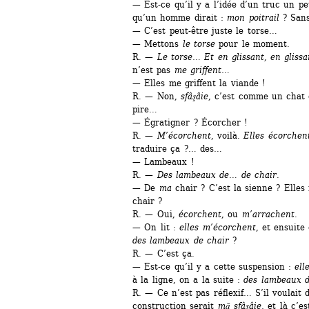
— Est-ce qu’il y a l’idée d’un truc un pe
qu’un homme dirait :
mon poitrail
? Sans
— C’est peut-être juste le torse…
— Mettons
le torse
pour le moment.
R. — 
Le torse
… 
Et en glissant, en glissa
n’est pas 
me griffent
…
— Elles me griffent la viande !
R. — Non, 
sfâşâie
, c’est comme un chat q
pire…
— Égratigner ? Écorcher !
R. — 
M’écorchent
, voilà. 
Elles écorchent
traduire ça ?… des…
— Lambeaux !
R. — 
Des lambeaux de… de chair.
— De 
ma
chair ? C’est la sienne ? Elles
chair ?
R. — Oui, 
écorchent
, ou 
m’arrachent.
— On lit : 
elles m’écorchent
, et ensuite 
des lambeaux de chair
?
R. — C’est ça.
— Est-ce qu’il y a cette suspension : 
ell
à la ligne, on a la suite : 
des lambeaux d
R. — Ce n’est pas réflexif… S’il voulait d
construction serait
mă sfâşâie
, et là c’es