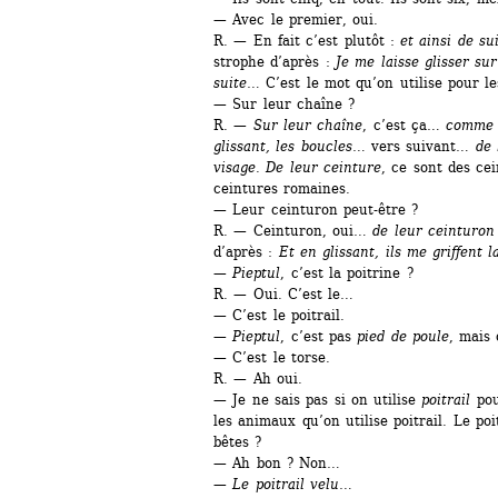
— Avec le premier, oui.
R. — En fait c’est plutôt : 
et ainsi de su
strophe d’après : 
Je me laisse glisser s
suite
… C’est le mot qu’on utilise pour le
— Sur leur chaîne ?
R. — 
Sur leur chaîne
, c’est ça… 
comme 
glissant, les boucles
… vers suivant…
de 
visage
. 
De leur ceinture
, ce sont des ce
ceintures romaines.
— Leur ceinturon peut-être ?
R. — Ceinturon, oui… 
de leur ceinturon 
d’après : 
Et en glissant, ils me griffent 
— 
Pieptul
, c’est la poitrine ?
R. — Oui. C’est le…
— C’est le poitrail.
— 
Pieptul
, c’est pas 
pied de poule
, mais
— C’est le torse.
R. — Ah oui.
— Je ne sais pas si on utilise 
poitrail
pou
les animaux qu’on utilise poitrail. Le poit
bêtes ?
— Ah bon ? Non… 
— 
Le poitrail velu
…