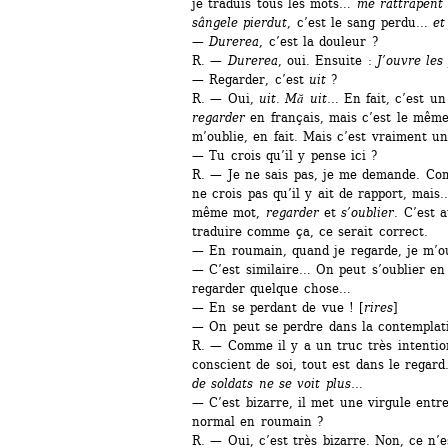
je traduis tous les mots… 
me rattrapent 
sângele pierdut
, c’est le sang perdu… 
et
— 
Durerea
, c’est la douleur ?
R. — 
Durerea
, oui. Ensuite : 
J’ouvre les
— Regarder, c’est 
uit
?
R. — Oui, 
uit
. 
Mă uit
… En fait, c’est un
regarder
en français, mais c’est le même v
m’oublie, en fait. Mais c’est vraiment u
— Tu crois qu’il y pense ici ?
R. — Je ne sais pas, je me demande. Comme
ne crois pas qu’il y ait de rapport, mais…
même mot, 
regarder
et 
s’oublier
. C’est a
traduire comme ça, ce serait correct. 
— En roumain, quand je regarde, je m’ou
— C’est similaire… On peut s’oublier en s
regarder quelque chose…
— En se perdant de vue ! [
rires
]
— On peut se perdre dans la contemplat
R. — Comme il y a un truc très intentionn
conscient de soi, tout est dans le regar
de soldats ne se voit plus
… 
— C’est bizarre, il met une virgule entre 
normal en roumain ?
R. — Oui, c’est très bizarre. Non, ce n’