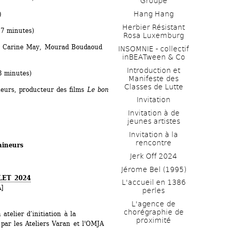
Groupe
Hang Hang
)
Herbier Résistant 
 7 minutes)
Rosa Luxemburg
, Carine May, Mourad Boudaoud 
INSOMNIE - collectif 
inBEATween & Co
Introduction et 
8 minutes)
Manifeste des 
Classes de Lutte
eurs, producteur des films 
Le bon 
Invitation
Invitation à de 
jeunes artistes 
Invitation à la 
rencontre
aineurs
Jerk Off 2024
Jérome Bel (1995)
ET 2024
L'accueil en 1386 
A]
perles
L'agence de 
chorégraphie de 
telier d’initiation à la 
proximité
par les Ateliers Varan et l'OMJA 