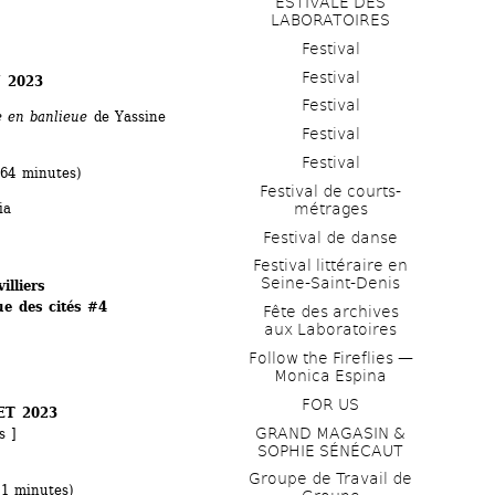
ESTIVALE DES 
LABORATOIRES
Festival
Festival
 2023
Festival
 en banlieue 
de Yassine 
Festival
Festival
 64 minutes)
Festival de courts-
métrages 
ia
Festival de danse
Festival littéraire en 
Seine-Saint-Denis
illiers
ue des cités #4
Fête des archives 
aux Laboratoires
Follow the Fireflies — 
Monica Espina
FOR US
ET 2023
GRAND MAGASIN & 
s ]
SOPHIE SÉNÉCAUT
Groupe de Travail de 
11 minutes)