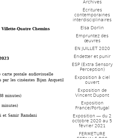
Archives
Écritures 
contemporaines 
interdisciplinaires
Elsa Dorlin
r Villette-Quatre Chemins
Empruntez des 
œuvres
EN JUILLET 2020
Endetter et punir
2023
ESP (Extra Sensory 
Perception)
 carte postale audiovisuelle 
Exposition à ciel 
 par les cinéastes Bijan Anquetil 
ouvert
Exposition de 
Vincent Dupont
38 minutes)
Exposition 
 minutes)
France/Portugal
ci et Samir Ramdani
Exposition ― du 2 
octobre 2020 au 5 
février 2021
FERMETURE 