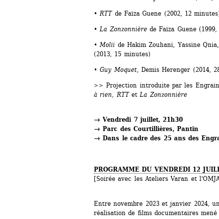
• RTT
de Faïza Guene (2002, 12 minutes
• La Zonzonnière
de Faïza Guene (1999,
• Molii 
de Hakim Zouhani, Yassine Qnia
(2013, 15 minutes)
• Guy Moquet, 
Demis Herenger (2014, 2
>> Projection introduite par les Engrain
à rien, 
RTT 
et
La Zonzonnière
→ Vendredi 7 juillet, 21h30
→ Parc des Courtillières, Pantin
→ Dans le cadre des 25 ans des Engr
PROGRAMME DU VENDREDI 12 JUILL
[Soirée avec les Ateliers Varan et l'OMJ
Entre novembre 2023 et janvier 2024, un a
réalisation de films documentaires mené 