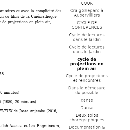
COUR
Craig Shepard à 
ratoires et avec la complicité des 
Aubervilliers
on de films de la Cinémathèque 
 de projections en plein air, 
CYCLE DE 
CONFERENCES
Cycle de lectures 
dans le Jardin
Cycle de lectures 
dans le Jardin
cycle de 
projections en 
plein air
23
Cycle de projections 
et rencontres
Dans la démesure 
du possible
16 minutes)
danse
d (1980, 20 minutes)
Danse
EVEUX 
de Josza Anjembe (2016, 
Deux solos 
chorégraphiques
lah Azzouzi et Les Engraineurs, 
Documentation & 