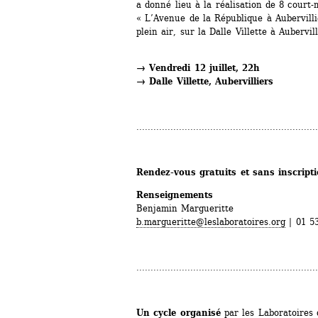
a donné lieu à la réalisation de 8 court
« L’Avenue de la République à Aubervillie
plein air, sur la Dalle Villette à Aubervill
→ Vendredi 12 juillet, 22h
→ Dalle Villette, Aubervilliers
................................................................
Rendez-vous gratuits et sans inscript
Renseignements 
Benjamin Margueritte
b.margueritte@leslaboratoires.org
| 01 5
................................................................
Un cycle organisé
par les Laboratoires d