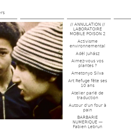
Aller 
au 
ers
contenu 
// ANNULATION // 
principal
LABORATOIRE 
MOBILE POISON 2
Activisme 
environnemental
Adél Juhász
Aimez-vous vos 
plantes ?
Ametonyo Silva
Art Refuge fête ses 
10 ans
Atelier parlé de 
traduction
Autour d'un four à 
pain
BARBARIE 
NUMERIQUE — 
Fabien Lebrun