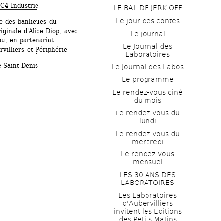
 
C4 Industrie
LE BAL DE JERK OFF
Le jour des contes
 des banlieues du 
ginale d'Alice Diop, avec 
Le journal
ou
, en partenariat 
Le Journal des 
villiers et 
Périphérie
Laboratoires
-Saint-Denis
Le Journal des Labos
Le programme
Le rendez-vous ciné 
du mois
Le rendez-vous du 
lundi
Le rendez-vous du 
mercredi
Le rendez-vous 
mensuel
LES 30 ANS DES 
LABORATOIRES
Les Laboratoires 
d'Aubervilliers 
invitent les Editions 
des Petits Matins