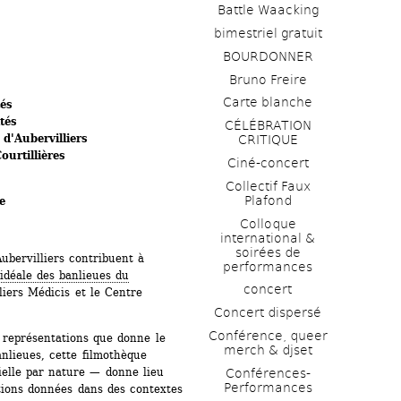
Battle Waacking
bimestriel gratuit
BOURDONNER
Bruno Freire
Carte blanche
tés
tés
CÉLÉBRATION 
d'Aubervilliers
CRITIQUE
ourtillières
Ciné-concert
Collectif Faux 
Plafond 
e
Colloque 
international & 
soirées de 
ubervilliers contribuent à 
performances 
déale des banlieues du 
concert
liers Médicis et le Centre 
Concert dispersé
Conférence, queer 
 représentations que donne le 
merch & djset
nlieues, cette filmothèque 
ielle par nature — donne lieu 
Conférences-
Performances
tions données dans des contextes 