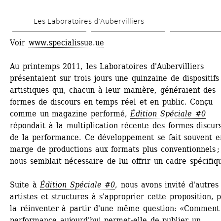
Aller 
Les Laboratoires d’Aubervilliers
au 
contenu 
Voir 
www.specialissue.ue
principal
Au printemps 2011, les Laboratoires d'Aubervilliers 
présentaient sur trois jours une quinzaine de dispositifs 
artistiques qui, chacun à leur manière, généraient des 
formes de discours en temps réel et en public. Conçu 
comme un magazine performé, 
Édition Spéciale #0
répondait à la multiplication récente des formes discurs
de la performance. Ce développement se fait souvent en
marge de productions aux formats plus conventionnels ; i
nous semblait nécessaire de lui offrir un cadre spécifiqu
Suite à 
Édition Spéciale #0
, nous avons invité d'autres 
artistes et structures à s'approprier cette proposition, p
la réinventer à partir d'une même question: «Comment 
performance aujourd'hui permet-elle de publier un 