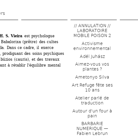
Aller 
au 
ers
contenu 
// ANNULATION // 
principal
LABORATOIRE 
MOBILE POISON 2
. S. Vieira
est psychologue 
 Babalorixa (prêtre) des cultes 
Activisme 
a. Dans ce cadre, il exerce 
environnemental
 prodiguant des soins psychiques 
Adél Juhász
 búzios (cauris), et des travaux 
Aimez-vous vos 
nt à rétablir l'équilibre mental 
plantes ?
Ametonyo Silva
Art Refuge fête ses 
10 ans
Atelier parlé de 
traduction
Autour d'un four à 
pain
BARBARIE 
NUMERIQUE — 
Fabien Lebrun