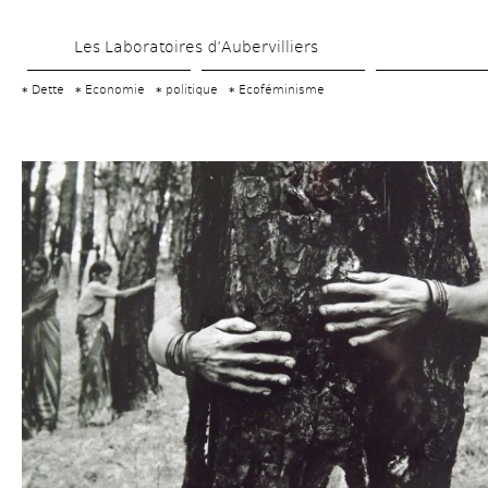
Aller 
Les Laboratoires d’Aubervilliers
au 
contenu 
Dette
Economie
politique
Ecoféminisme
principal