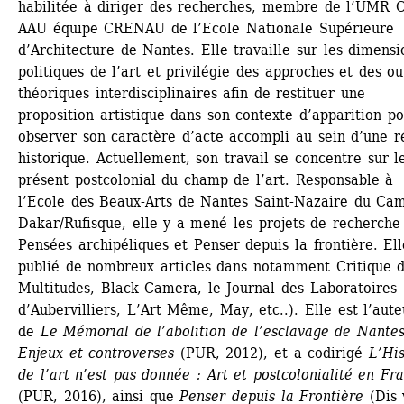
habilitée à diriger des recherches, membre de l’UMR 
AAU équipe CRENAU de l’Ecole Nationale Supérieure 
d’Architecture de Nantes. Elle travaille sur les dimensio
politiques de l’art et privilégie des approches et des out
théoriques interdisciplinaires afin de restituer une 
proposition artistique dans son contexte d’apparition po
observer son caractère d’acte accompli au sein d’une ré
historique. Actuellement, son travail se concentre sur le
présent postcolonial du champ de l’art. Responsable à 
l’Ecole des Beaux-Arts de Nantes Saint-Nazaire du Cam
Dakar/Rufisque, elle y a mené les projets de recherche 
Pensées archipéliques et Penser depuis la frontière. Ell
publié de nombreux articles dans notamment Critique d’
Multitudes, Black Camera, le Journal des Laboratoires 
d’Aubervilliers, L’Art Même, May, etc..). Elle est l’aute
de 
Le Mémorial de l’abolition de l’esclavage de Nantes 
Enjeux et controverses
(PUR, 2012), et a codirigé 
L’His
de l’art n’est pas donnée : Art et postcolonialité en Fr
(PUR, 2016), ainsi que
Penser depuis la Frontière
(Dis v