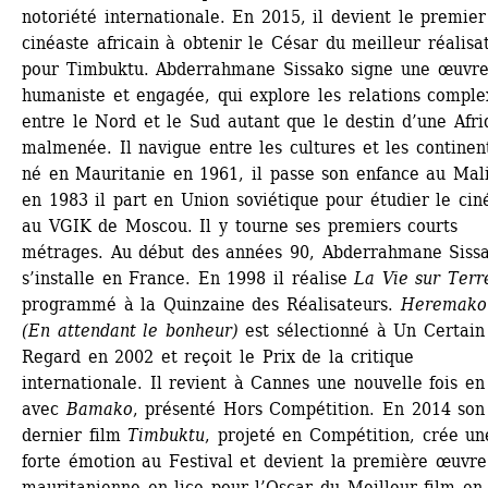
notoriété internationale. En 2015, il devient le premier 
cinéaste africain à obtenir le César du meilleur réalisat
pour Timbuktu. Abderrahmane Sissako signe une œuvre
humaniste et engagée, qui explore les relations complex
entre le Nord et le Sud autant que le destin d’une Afriq
malmenée. Il navigue entre les cultures et les continents
né en Mauritanie en 1961, il passe son enfance au Mali
en 1983 il part en Union soviétique pour étudier le cin
au VGIK de Moscou. Il y tourne ses premiers courts 
métrages. Au début des années 90, Abderrahmane Sissa
s’installe en France. En 1998 il réalise 
La Vie sur Terr
programmé à la Quinzaine des Réalisateurs. 
Heremakon
(En attendant le bonheur)
est sélectionné à Un Certain 
Regard en 2002 et reçoit le Prix de la critique 
internationale. Il revient à Cannes une nouvelle fois en
avec 
Bamako
, présenté Hors Compétition. En 2014 son 
dernier film 
Timbuktu
, projeté en Compétition, crée une
forte émotion au Festival et devient la première œuvre 
mauritanienne en lice pour l’Oscar du Meilleur film en 