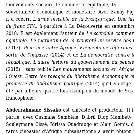
mouvements sociaux, le commerce équitable, la 
souveraineté économique et monétaire. Avec Fanny Pige
il a coécrit 
L’arme invisible de la Françafrique. Une his
du franc CFA
, à paraître à La Découverte en septembre
2018. Il est également l'auteur de 
Le scandale commerc
équitable. Le marketing de la pauvreté au service des 
(2013), 
Pour une autre Afrique. Eléments de réflexions 
sortir de l'impass
e (2014) et de 
La démocratie contre la
république. L'autre histoire du gouvernement du peupl
(2015) ; sans oublié 
Les mouvements sociaux en Afrique
l'Ouest. Entre les ravages du libéralisme économique et
promesse du libéralisme politique
(2014) qu'il a dirigé. 
été par ailleurs quatre fois champion du monde de Scra
francophone.
Abderrahmane Sissako
est cinéaste et producteur. Il fa
partie, avec Ousmane Sembène, Djibril Diop Mambety, 
Souleymane Cissé, Idrissa Ouedraogo et Alain Gomis, de
rares cinéastes d'Afrique subsaharienne à avoir obtenu 