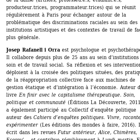
producteur.trices, programmateur.trices) qui se réunit 
régulièrement à Paris pour échanger autour de la 
problématique des discriminations raciales au sein des 
institutions artistiques et des contextes de travail de fa
plus générale.
Josep Rafanell i Orra
est psychologue et psychothérape
Il collabore depuis plus de 25 ans au sein d’institutions 
soin et de travail social. Sa réflexion et ses intervention
déploient à la croisée des politiques situées, des pratiqu
de la réappropriation collective face aux machines de 
gestion étatique et d’intégration à l’économie. Auteur d
livre 
En finir avec le capitalisme thérapeutique. Soin, 
politique et communauté
(Éditions La Découverte, 2011),
a également participé au Collectif d’enquête politique 
auteur des 
Cahiers d’enquêtes politiques. Vivre, raconter
expérimenter
(Les éditions des mondes à faire, 2016). Il
écrit dans les revues 
Futur antérieur, Alice, Chimères, 
Ecorev’
... et contribue régulièrement à 
Lundi martin
. E