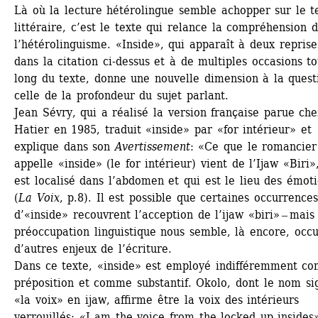
Là où la lecture hétérolingue semble achopper sur le te
littéraire, c’est le texte qui relance la compréhension d
l’hétérolinguisme. «Inside», qui apparaît à deux reprises
dans la citation ci-dessus et à de multiples occasions to
long du texte, donne une nouvelle dimension à la questi
celle de la profondeur du sujet parlant.
Jean Sévry, qui a réalisé la version française parue chez
Hatier en 1985, traduit «inside» par «for intérieur» et 
explique dans son 
Avertissement
: «Ce que le romancier 
appelle «inside» (le for intérieur) vient de l’Ijaw «Biri»,
est localisé dans l’abdomen et qui est le lieu des émoti
(
La Voix
, p.8). Il est possible que certaines occurrences 
d’«inside» recouvrent l’acception de l’ijaw «biri» ‒ mais 
préoccupation linguistique nous semble, là encore, occul
d’autres enjeux de l’écriture. 
Dans ce texte, «inside» est employé indifféremment co
préposition et comme substantif. Okolo, dont le nom sign
«la voix» en ijaw, affirme être la voix des intérieurs 
verrouillés: «I am the voice from the locked up insides»