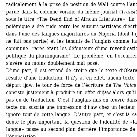
radicalement à la prise de position de Wali contre l’angl
parue dans la colonne voisine du même journal (
Transi
sous le titre «The Dead End of African Literature». La 
polémique a été rude entre les auteurs partisans d’écrir
dans l’une des langues majoritaires du Nigeria (dont l’i
ne fait pas partie) et les tenants de l’anglais comme la
commune ‒ rares étant les défenseurs d’une revendicatio
politique du plurilinguisme⁸. Le problème, en l’occurren
s’avère au moins doublement mal posé.
D’une part, il est erroné de croire que le texte d’Okara
résulte d’une traduction. Il n’y a, en effet, aucun texte 
départ ijaw: le tour de force de l’écriture de 
The Voice
consiste justement à produire un effet d’ijaw alors qu’il 
pas eu de traduction. C’est l’anglais mis en œuvre dans 
texte qui suscite une impression d’ijaw chez un lecteur 
ignore tout de cette langue. D’autre part, et c’est là sa
doute le plus important, la question de l’identité de «la
langue» passe au second plan derrière l’importance de 
l’énonciation.