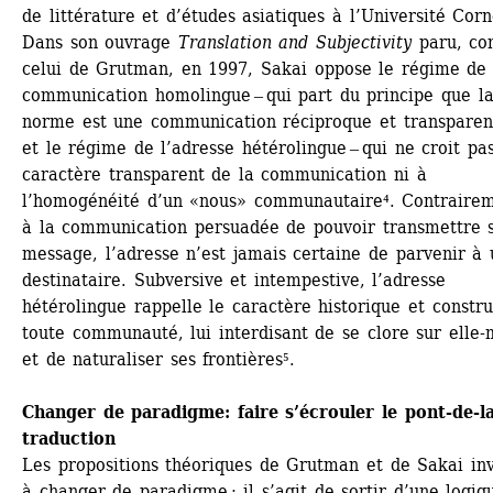
de littérature et d’études asiatiques à l’Université Corne
Dans son ouvrage
Translation and Subjectivity
paru, co
celui de Grutman, en 1997, Sakai oppose le régime de l
communication homolingue ‒ qui part du principe que la
norme est une communication réciproque et transparent
et le régime de l’adresse hétérolingue ‒ qui ne croit pas
caractère transparent de la communication ni à 
l’homogénéité d’un «nous» communautaire⁴. Contrairem
à la communication persuadée de pouvoir transmettre s
message, l’adresse n’est jamais certaine de parvenir à u
destinataire. Subversive et intempestive, l’adresse 
hétérolingue rappelle le caractère historique et construi
toute communauté, lui interdisant de se clore sur elle-
et de naturaliser ses frontières⁵.
Changer de paradigme: faire s’écrouler le pont-de-la
traduction
Les propositions théoriques de Grutman et de Sakai invi
à changer de paradigme : il s’agit de sortir d’une logiqu