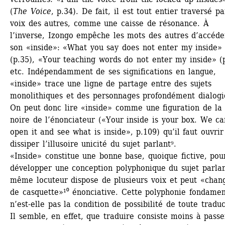
(
The Voice
, p.34). De fait, il est tout entier traversé par
voix des autres, comme une caisse de résonance. À 
l’inverse, Izongo empêche les mots des autres d’accéder
son «inside»: «What you say does not enter my inside» 
(p.35), «Your teaching words do not enter my inside» (p
etc. Indépendamment de ses significations en langue, 
«inside» trace une ligne de partage entre des sujets 
monolithiques et des personnages profondément dialogiq
On peut donc lire «inside» comme une figuration de la 
noire de l’énonciateur («Your inside is your box. We ca
open it and see what is inside», p.109) qu’il faut ouvrir
dissiper l’illusoire unicité du sujet parlant⁹.
«Inside» constitue une bonne base, quoique fictive, pour
développer une conception polyphonique du sujet parlan
même locuteur dispose de plusieurs voix et peut «chang
de casquette»¹⁰ énonciative. Cette polyphonie fondament
n’est-elle pas la condition de possibilité de toute traduc
Il semble, en effet, que traduire consiste moins à passer