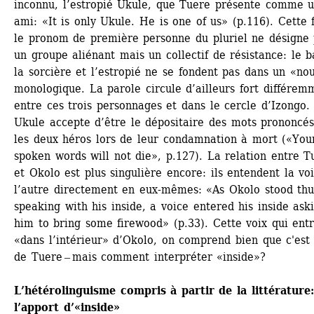
inconnu, l’estropié Ukule, que Tuere présente comme u
ami: «It is only Ukule. He is one of us» (p.116). Cette fo
le pronom de première personne du pluriel ne désigne 
un groupe aliénant mais un collectif de résistance: le ba
la sorcière et l’estropié ne se fondent pas dans un «nou
monologique. La parole circule d’ailleurs fort différemm
entre ces trois personnages et dans le cercle d’Izongo. 
Ukule accepte d’être le dépositaire des mots prononcés
les deux héros lors de leur condamnation à mort («Your
spoken words will not die», p.127). La relation entre Tu
et Okolo est plus singulière encore: ils entendent la voi
l’autre directement en eux-mêmes: «As Okolo stood thus
speaking with his inside, a voice entered his inside aski
him to bring some firewood» (p.33). Cette voix qui entr
«dans l’intérieur» d’Okolo, on comprend bien que c'est c
de Tuere ‒ mais comment interpréter «inside»?
L’hétérolinguisme compris à partir de la littérature: 
l’apport d’«inside»