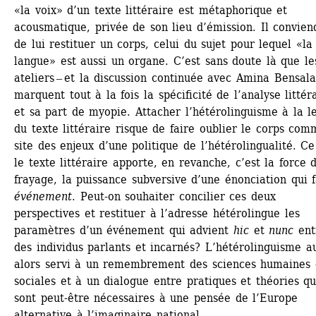
«la voix» d’un texte littéraire est métaphorique et 
acousmatique, privée de son lieu d’émission. Il conviend
de lui restituer un corps, celui du sujet pour lequel «la 
langue» est aussi un organe. C’est sans doute là que les
ateliers ‒ et la discussion continuée avec Amina Bensala
marquent tout à la fois la spécificité de l’analyse littéra
et sa part de myopie. Attacher l’hétérolinguisme à la le
du texte littéraire risque de faire oublier le corps com
site des enjeux d’une politique de l’hétérolingualité. Ce
le texte littéraire apporte, en revanche, c’est la force d
frayage, la puissance subversive d’une énonciation qui fa
événement
. Peut-on souhaiter concilier ces deux 
perspectives et restituer à l’adresse hétérolingue les 
paramètres d’un événement qui advient
hic 
et
nunc
entr
des individus parlants et incarnés? L’hétérolinguisme au
alors servi à un remembrement des sciences humaines e
sociales et à un dialogue entre pratiques et théories qui
sont peut-être nécessaires à une pensée de l’Europe 
alternative à l’imaginaire national.