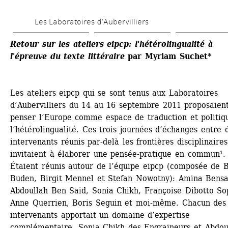
Aller 
Les Laboratoires d’Aubervilliers
au 
contenu 
Retour sur les ateliers eipcp: l'hétérolingualité à 
l'épreuve du texte littéraire
par Myriam Suchet*
principal
Les ateliers eipcp qui se sont tenus aux Laboratoires 
d’Aubervilliers du 14 au 16 septembre 2011 proposaient
penser l’Europe comme espace de traduction et politiqu
l’hétérolingualité. Ces trois journées d’échanges entre d
intervenants réunis par-delà les frontières disciplinaires 
invitaient à élaborer une pensée-pratique en commun¹. 
Étaient réunis autour de l’équipe eipcp (composée de Bo
Buden, Birgit Mennel et Stefan Nowotny): Amina Bensal
Abdoullah Ben Said, Sonia Chikh, Françoise Dibotto Sop
Anne Querrien, Boris Seguin et moi-même. Chacun des 
intervenants apportait un domaine d’expertise 
complémentaire. Sonia Chikh des Engraineurs et Abdoul