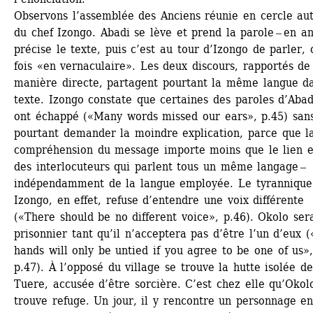
Observons l’assemblée des Anciens réunie en cercle aut
du chef Izongo. Abadi se lève et prend la parole ‒ en ang
précise le texte, puis c’est au tour d’Izongo de parler, c
fois «en vernaculaire». Les deux discours, rapportés de 
manière directe, partagent pourtant la même langue da
texte. Izongo constate que certaines des paroles d’Abadi
ont échappé («Many words missed our ears», p.45) sans
pourtant demander la moindre explication, parce que la
compréhension du message importe moins que le lien en
des interlocuteurs qui parlent tous un même langage ‒ 
indépendamment de la langue employée. Le tyrannique 
Izongo, en effet, refuse d’entendre une voix différente 
(«There should be no different voice», p.46). Okolo sera
prisonnier tant qu’il n’acceptera pas d’être l’un d’eux (
hands will only be untied if you agree to be one of us»,
p.47). À l’opposé du village se trouve la hutte isolée de
Tuere, accusée d’être sorcière. C’est chez elle qu’Okolo
trouve refuge. Un jour, il y rencontre un personnage en