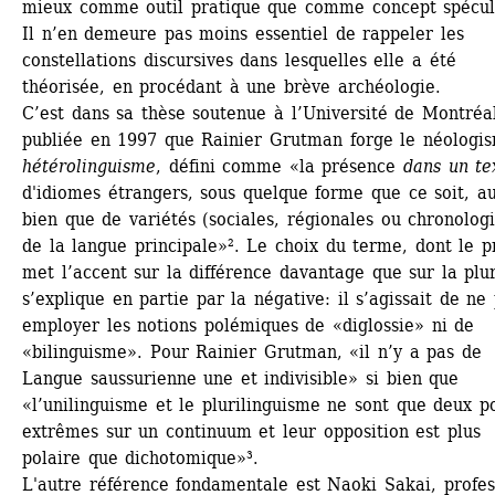
mieux comme outil pratique que comme concept spéculat
Il n’en demeure pas moins essentiel de rappeler les 
constellations discursives dans lesquelles elle a été 
théorisée, en procédant à une brève archéologie.
C’est dans sa thèse soutenue à l’Université de Montréal
publiée en 1997 que Rainier Grutman forge le néologis
hétérolinguisme
, défini comme «la présence 
dans un te
d'idiomes étrangers, sous quelque forme que ce soit, aus
bien que de variétés (sociales, régionales ou chronologi
de la langue principale»². Le choix du terme, dont le pr
met l’accent sur la différence davantage que sur la plura
s’explique en partie par la négative: il s’agissait de ne 
employer les notions polémiques de «diglossie» ni de 
«bilinguisme». Pour Rainier Grutman, «il n’y a pas de 
Langue saussurienne une et indivisible» si bien que 
«l’unilinguisme et le plurilinguisme ne sont que deux po
extrêmes sur un continuum et leur opposition est plus 
polaire que dichotomique»³. 
L'autre référence fondamentale est Naoki Sakai, profes