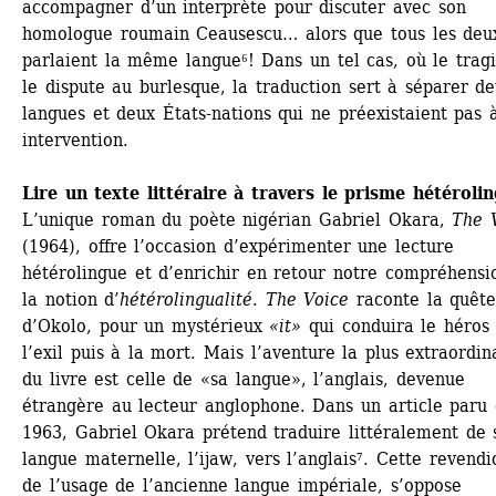
accompagner d’un interprète pour discuter avec son 
homologue roumain Ceausescu… alors que tous les deux
parlaient la même langue⁶! Dans un tel cas, où le tragi
le dispute au burlesque, la traduction sert à séparer de
langues et deux États-nations qui ne préexistaient pas à
intervention.
Lire un texte littéraire à travers le prisme hétéroli
L’unique roman du poète nigérian Gabriel Okara, 
The 
(1964), offre l’occasion d’expérimenter une lecture 
hétérolingue et d’enrichir en retour notre compréhensio
la notion d’
hétérolingualité
. 
The Voice
raconte la quête
d’Okolo, pour un mystérieux 
«it»
qui conduira le héros 
l’exil puis à la mort. Mais l’aventure la plus extraordina
du livre est celle de «sa langue», l’anglais, devenue 
étrangère au lecteur anglophone. Dans un article paru 
1963, Gabriel Okara prétend traduire littéralement de s
langue maternelle, l’ijaw, vers l’anglais⁷. Cette revendic
de l’usage de l’ancienne langue impériale, s’oppose 