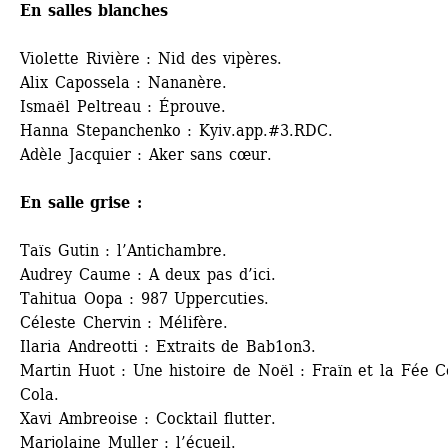
En salles blanches
Violette Rivière : Nid des vipères.
Alix Capossela : Nananère.
Ismaël Peltreau : Éprouve.
Hanna Stepanchenko : Kyiv.app.#3.RDC.
Adèle Jacquier : Aker sans cœur.
En salle grise :
Taïs Gutin : l’Antichambre.
Audrey Caume : A deux pas d’ici.
Tahitua Oopa : 987 Uppercuties.
Céleste Chervin : Mélifère.
Ilaria Andreotti : Extraits de Bab1on3.
Martin Huot : Une histoire de Noël : Fraïn et la Fée C
Cola.
Xavi Ambreoise : Cocktail flutter.
Marjolaine Muller : l’écueil.