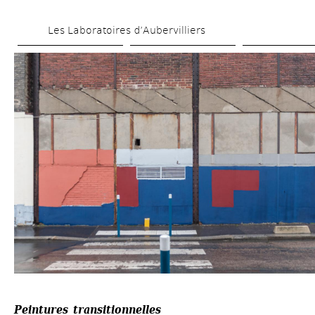
Aller 
Les Laboratoires d’Aubervilliers
au 
contenu 
principal
Peintures transitionnelles