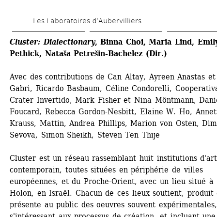
Aller 
Les Laboratoires d’Aubervilliers
au 
contenu 
Cluster: Dialectionary
, Binna Choi, Maria Lind, Emily
Pethick, Nataša Petrešin-Bachelez (Dir.)
principal
Avec des contributions de Can Altay, Ayreen Anastas et
Gabri, Ricardo Basbaum, Céline Condorelli, Cooperativa
Crater Invertido, Mark Fisher et Nina Möntmann, Danie
Foucard, Rebecca Gordon-Nesbitt, Elaine W. Ho, Annett
Krauss, Mattin, Andrea Phillips, Marion von Osten, Dimi
Sevova, Simon Sheikh, Steven Ten Thije
Cluster est un réseau rassemblant huit institutions d'art
contemporain, toutes situées en périphérie de villes 
européennes, et du Proche-Orient, avec un lieu situé à 
Holon, en Israël. Chacun de ces lieux soutient, produit e
présente au public des oeuvres souvent expérimentales, 
s'intéressant aux processus de création, et incluant une 