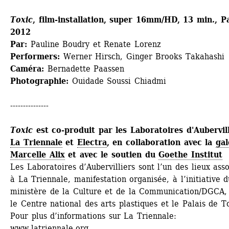
Toxic
, film-installation, super 16mm/HD, 13 min., Pa
2012
Par:
Pauline Boudry et Renate Lorenz
Performers:
Werner Hirsch, Ginger Brooks Takahashi 
Caméra:
Bernadette Paassen 
Photographie:
Ouidade Soussi Chiadmi
---------------
Toxic
est co-produit par les Laboratoires d'Aubervilli
La Triennale
et 
Electra
, en collaboration avec la 
gal
Marcelle Alix
et avec le soutien du 
Goethe Institut
Les Laboratoires d’Aubervilliers sont l’un des lieux asso
à La Triennale, manifestation organisée, à l’initiative du
ministère de la Culture et de la Communication/DGCA, 
le Centre national des arts plastiques et le Palais de To
Pour plus d’informations sur La Triennale: 
www.latriennale.org