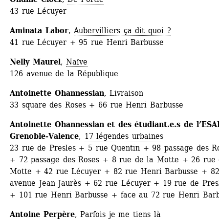
43 rue Lécuyer
Aminata Labor
, 
Aubervilliers ça dit quoi ?
41 rue Lécuyer + 95 rue Henri Barbusse
Nelly Maurel
, 
Naïve
126 avenue de la République
Antoinette Ohannessian
, 
Livraison
33 square des Roses + 66 rue Henri Barbusse
Antoinette Ohannessian et des étudiant.e.s de l’ESAD
Grenoble-Valence
, 
17 légendes urbaines
23 rue de Presles + 5 rue Quentin + 98 passage des Ro
+ 72 passage des Roses + 8 rue de la Motte + 26 rue d
Motte + 42 rue Lécuyer + 82 rue Henri Barbusse + 82
avenue Jean Jaurès + 62 rue Lécuyer + 19 rue de Presl
+ 101 rue Henri Barbusse + face au 72 rue Henri Bar
Antoine Perpère
, 
Parfois je me tiens là