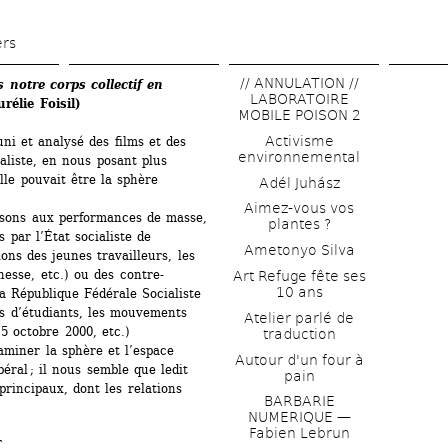
Aller 
au 
ers
contenu 
// ANNULATION // 
notre corps collectif en 
principal
LABORATOIRE 
rélie Foisil)
MOBILE POISON 2
Activisme 
i et analysé des films et des 
environnemental
aliste, en nous posant plus 
le pouvait être la sphère 
Adél Juhász
Aimez-vous vos 
ssons aux performances de masse, 
plantes ?
 par l’État socialiste de 
Ametonyo Silva
ns des jeunes travailleurs, les 
nesse, etc.) ou des contre-
Art Refuge fête ses 
10 ans
la République Fédérale Socialiste 
s d’étudiants, les mouvements 
Atelier parlé de 
5 octobre 2000, etc.)
traduction
miner la sphère et l’espace 
Autour d'un four à 
éral ; il nous semble que ledit 
pain
rincipaux, dont les relations 
BARBARIE 
NUMERIQUE — 
Fabien Lebrun
T