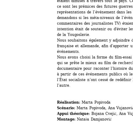
étaient diffusés à travers tout le pays. 
ce sont les prémices des futures guerres c
représentations de l’événement dans les
demandons si les méta-niveaux de l’évèn
commentaires des journalistes TV) étaient
intention était de soutenir ou d'éviter le
de la Yougoslavie.
Nous souhaitons également y adjoindre de
française et allemande, afin d’apporter u
événements.
Nous avons choisi la forme du film-essai 
qui se prête le mieux au film de recherch
documentaire pour raconter l’histoire du 
à partir de ces événements publics où le
l’État socialiste n’ont cessé de redéfinir 
l’autre.
Réalisation:
Marta Popivoda
Scénario:
Marta Popivoda, Ana Vujanovi
Appui théorique:
Bojana Cvejić, Ana Vu
Montage:
Nataša Damjanović