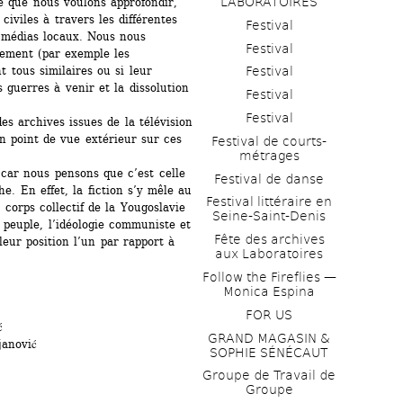
LABORATOIRES
Ce que nous voulons approfondir, 
iviles à travers les différentes 
Festival
 médias locaux. Nous nous 
Festival
ement (par exemple les 
 tous similaires ou si leur 
Festival
s guerres à venir et la dissolution 
Festival
Festival
s archives issues de la télévision 
n point de vue extérieur sur ces 
Festival de courts-
métrages 
car nous pensons que c’est celle 
Festival de danse
e. En effet, la fiction s’y mêle au 
Festival littéraire en 
corps collectif de la Yougoslavie 
Seine-Saint-Denis
 peuple, l’idéologie communiste et 
Fête des archives 
leur position l’un par rapport à 
aux Laboratoires
Follow the Fireflies — 
Monica Espina
FOR US
ć
GRAND MAGASIN & 
janović
SOPHIE SÉNÉCAUT
Groupe de Travail de 
Groupe