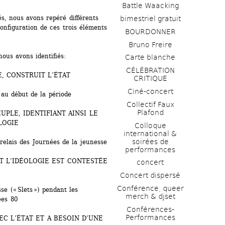
Battle Waacking
s, nous avons repéré différents 
bimestriel gratuit
onfiguration de ces trois éléments 
BOURDONNER
Bruno Freire
ous avons identifiés:
Carte blanche
CÉLÉBRATION 
E, CONSTRUIT L’ÉTAT
CRITIQUE
Ciné-concert
 au début de la période
Collectif Faux 
Plafond 
PLE, IDENTIFIANT AINSI LE 
LOGIE
Colloque 
international & 
soirées de 
relais des Journées de la jeunesse
performances 
T L’IDÉOLOGIE EST CONTESTÉE 
concert
Concert dispersé
Conférence, queer 
 (« Slets ») pendant les 
merch & djset
ées 80
Conférences-
Performances
EC L’ÉTAT ET A BESOIN D’UNE 