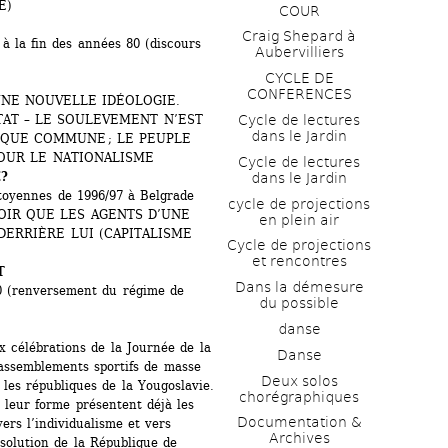
E)
COUR
Craig Shepard à 
à la fin des années 80 (discours 
Aubervilliers
CYCLE DE 
CONFERENCES
UNE NOUVELLE IDÉOLOGIE.
Cycle de lectures 
AT – LE SOULEVEMENT N’EST 
dans le Jardin
QUE COMMUNE ; LE PEUPLE 
POUR LE NATIONALISME
Cycle de lectures 
?
dans le Jardin
itoyennes de 1996/97 à Belgrade
cycle de projections 
OIR QUE LES AGENTS D’UNE 
en plein air
ERRIÈRE LUI (CAPITALISME 
Cycle de projections 
et rencontres
T
Dans la démesure 
0 (renversement du régime de 
du possible
danse
 célébrations de la Journée de la 
Danse
assemblements sportifs de masse 
Deux solos 
 les républiques de la Yougoslavie. 
chorégraphiques
 leur forme présentent déjà les 
Documentation & 
ers l’individualisme et vers 
Archives
solution de la République de 