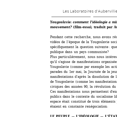
Les Laboratoires d’Aubervilli
Yougoslavie: comment l’idéologie a mis 
mouvement?
(film-essai; 
traduit par Au
Pendant cette recherche, nous avons réun
vidéos de l’époque de la Yougoslavie soci
spécifiquement la question suivante : quel
publique dans un pays communiste?
Plus particulièrement, nous nous intére
qu'il s'agisse de manifestations organisées
Yougoslavie (comme par exemple les actio
parades du 1er mai, la Journée de la jeu
manifestations d’après la dissolution de 
de Yougoslavie (comme les manifestation
civiques des années 90, la révolution du 
Ces manifestations nous permettent d'exa
publics dans le contexte du socialisme lib
espace était constitué de trois éléments p
étaient en constante renégociation:
LE PEUPLE — L’IDÉOLOGIE — L’ÉTA