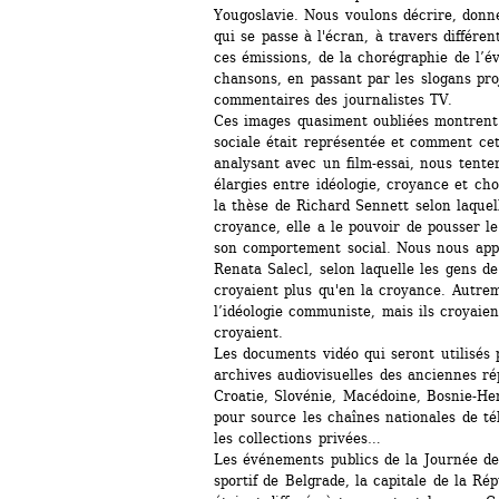
Yougoslavie. Nous voulons décrire, donn
qui se passe à l'écran, à travers différe
ces émissions, de la chorégraphie de l’é
chansons, en passant par les slogans proj
commentaires des journalistes TV.
Ces images quasiment oubliées montrent l
sociale était représentée et comment cet
analysant avec un film-essai, nous tenter
élargies entre idéologie, croyance et cho
la thèse de Richard Sennett selon laquell
croyance, elle a le pouvoir de pousser le 
son comportement social. Nous nous appu
Renata Salecl, selon laquelle les gens d
croyaient plus qu'en la croyance. Autreme
l’idéologie communiste, mais ils croyaien
croyaient.
Les documents vidéo qui seront utilisés p
archives audiovisuelles des anciennes ré
Croatie, Slovénie, Macédoine, Bosnie-He
pour source les chaînes nationales de télé
les collections privées… 
Les événements publics de la Journée de 
sportif de Belgrade, la capitale de la Rép