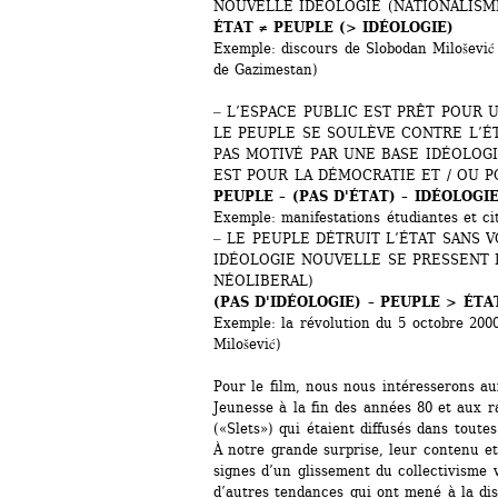
NOUVELLE IDÉOLOGIE (NATIONALISM
ÉTAT ≠ PEUPLE (> IDÉOLOGIE)
Exemple: discours de Slobodan Milošević 
de Gazimestan)
‒ L’ESPACE PUBLIC EST PRÊT POUR 
LE PEUPLE SE SOULÈVE CONTRE L’ÉT
PAS MOTIVÉ PAR UNE BASE IDÉOLOGI
EST POUR LA DÉMOCRATIE ET / OU 
PEUPLE – (PAS D'ÉTAT) – IDÉOLOGIE
Exemple: manifestations étudiantes et c
‒ LE PEUPLE DÉTRUIT L’ÉTAT SANS V
IDÉOLOGIE NOUVELLE SE PRESSENT D
NÉOLIBERAL)
(PAS D'IDÉOLOGIE) – PEUPLE > ÉTA
Exemple: la révolution du 5 octobre 200
Milošević)
Pour le film, nous nous intéresserons aux
Jeunesse à la fin des années 80 et aux r
(«Slets») qui étaient diffusés dans toutes
À notre grande surprise, leur contenu et
signes d’un glissement du collectivisme v
d’autres tendances qui ont mené à la dis