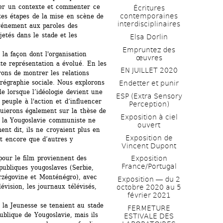
er un contexte et commenter ce 
Écritures 
contemporaines 
ntes étapes de la mise en scène de 
interdisciplinaires
vénement aux paroles des 
etés dans le stade et les 
Elsa Dorlin
Empruntez des 
a façon dont l'organisation 
œuvres
te représentation a évolué. En les 
EN JUILLET 2020
ons de montrer les relations 
régraphie sociale. Nous explorons 
Endetter et punir
e lorsque l’idéologie devient une 
ESP (Extra Sensory 
peuple à l'action et d‘influencer 
Perception)
ierons également sur la thèse de 
Exposition à ciel 
e la Yougoslavie communiste ne 
ouvert
nt dit, ils ne croyaient plus en 
Exposition de 
t encore que d’autres y 
Vincent Dupont
our le film proviennent des 
Exposition 
France/Portugal
publiques yougoslaves (Serbie, 
rzégovine et Monténégro), avec 
Exposition ― du 2 
vision, les journaux télévisés, 
octobre 2020 au 5 
février 2021
la Jeunesse se tenaient au stade 
FERMETURE 
ublique de Yougoslavie, mais ils 
ESTIVALE DES 