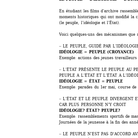
En étudiant les films d’archive rassemblé
moments historiques qui ont modifié la c
(le peuple, l’idéologie et l’État).
Voici quelques-uns des mécanismes que n
‒ LE PEUPLE, GUIDÉ PAR L’IDÉOLOGI
IDÉOLOGIE = PEUPLE (CROYANCE)
Exemple: actions des jeunes travailleurs
‒ L’ÉTAT PRÉSENTE LE PEUPLE AU PEU
PEUPLE A L’ÉTAT ET L’ÉTAT A L’IDÉO
IDÉOLOGIE = ÉTAT = PEUPLE
Exemple: parades du 1er mai, course de 
‒ L’ÉTAT ET LE PEUPLE DIVERGENT E
CAR PLUS PERSONNE N’Y CROIT
IDÉOLOGIE? ÉTAT? PEUPLE?
Exemple: rassemblements sportifs de masse
Journées de la jeunesse à la fin des ann
‒ LE PEUPLE N’EST PAS D’ACCORD AV