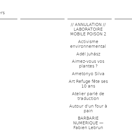
Aller 
au 
ers
contenu 
// ANNULATION // 
principal
LABORATOIRE 
MOBILE POISON 2
Activisme 
environnemental
Adél Juhász
Aimez-vous vos 
plantes ?
Ametonyo Silva
Art Refuge fête ses 
10 ans
Atelier parlé de 
traduction
Autour d'un four à 
pain
BARBARIE 
NUMERIQUE — 
Fabien Lebrun