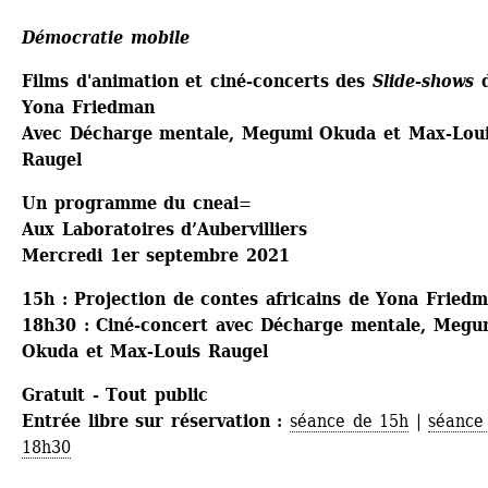
Démocratie mobile
Films d'animation et ciné-concerts des 
Slide-shows
d
Yona Friedman
Avec Décharge mentale, Megumi Okuda et Max-Loui
Raugel
Un programme du cneai=
Aux Laboratoires d’Aubervilliers
Mercredi 1er septembre 2021
15h : Projection de contes africains de Yona Fried
18h30 : Ciné-concert avec Décharge mentale, Megum
Okuda et Max-Louis Raugel
Gratuit - Tout public
Entrée libre sur réservation : 
séance de 15h
| 
séance 
18h30