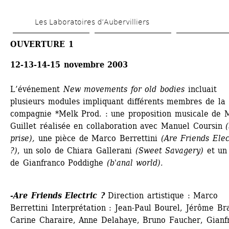
Aller 
Les Laboratoires d’Aubervilliers
au 
contenu 
OUVERTURE 1
principal
12-13-14-15 novembre 2003
L’événement 
New movements for old bodies
incluait 
plusieurs modules impliquant différents membres de la 
compagnie *Melk Prod. : une proposition musicale de M
Guillet réalisée en collaboration avec Manuel Coursin 
(
prise),
une pièce de Marco Berrettini 
(Are Friends Elect
?)
, un solo de Chiara Gallerani 
(Sweet Savagery)
et un 
de Gianfranco Poddighe 
(b'anal world).
-Are Friends Electric ?
Direction artistique : Marco 
Berrettini Interprétation : Jean-Paul Bourel, Jérôme Bra
Carine Charaire, Anne Delahaye, Bruno Faucher, Gianfr