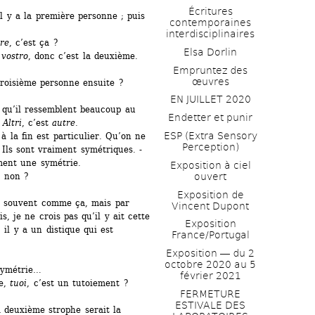
Écritures 
l y a la première personne ; puis 
contemporaines 
.
interdisciplinaires
re
, c’est ça ?
Elsa Dorlin
 
vostro
, donc c’est la deuxième. 
Empruntez des 
œuvres
troisième personne ensuite ?
EN JUILLET 2020
 qu’il ressemblent beaucoup au 
Endetter et punir
 
Altri
, c’est 
autre
.
ESP (Extra Sensory 
 la fin est particulier. Qu’on ne 
Perception)
 Ils sont vraiment symétriques. -
iment une symétrie.
Exposition à ciel 
, non ?
ouvert
Exposition de 
s souvent comme ça, mais par 
Vincent Dupont
, je ne crois pas qu’il y ait cette 
Exposition 
 il y a un distique qui est 
France/Portugal
Exposition ― du 2 
octobre 2020 au 5 
 symétrie…
février 2021
e, 
tuoi
, c’est un tutoiement ?
FERMETURE 
ESTIVALE DES 
 deuxième strophe serait la 