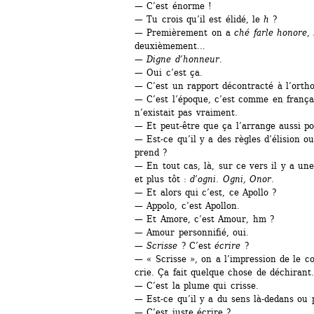
— C’est énorme !
— Tu crois qu’il est élidé, le 
h
?
— Premièrement on a 
ché farle honore
, 
deuxièmement…
— 
Digne d’honneur
.
— Oui c’est ça.
— C’est un rapport décontracté à l’orth
— C’est l’époque, c’est comme en françai
n’existait pas vraiment.
— Et peut-être que ça l’arrange aussi po
— Est-ce qu’il y a des règles d’élision ou 
prend ?
— En tout cas, là, sur ce vers il y a un
et plus tôt : 
d’ogni. Ogni, Onor.
— Et alors qui c’est, ce Apollo ?
— Appolo, c’est Apollon.
— Et Amore, c’est Amour, hm ?
— Amour personnifié, oui.
— 
Scrisse 
? C’est 
écrire 
?
— « Scrisse », on a l’impression de le 
crie. Ça fait quelque chose de déchiran
— C’est la plume qui crisse.
— Est-ce qu’il y a du sens là-dedans ou 
— C’est juste écrire ?