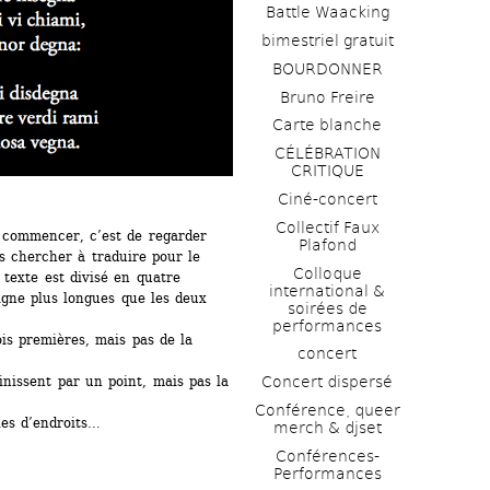
Battle Waacking
bimestriel gratuit
BOURDONNER
Bruno Freire
Carte blanche
CÉLÉBRATION 
CRITIQUE
Ciné-concert
Collectif Faux 
 commencer, c’est de regarder 
Plafond 
 chercher à traduire pour le 
Colloque 
texte est divisé en quatre 
international & 
igne plus longues que les deux 
soirées de 
performances 
is premières, mais pas de la 
concert
nissent par un point, mais pas la 
Concert dispersé
Conférence, queer 
les d’endroits…
merch & djset
Conférences-
Performances