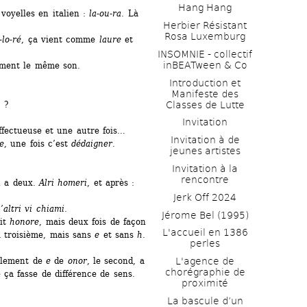
Hang Hang
oyelles en italien : 
la-ou-ra
. Là 
Herbier Résistant 
Rosa Luxemburg
-lo-ré
, ça vient comme 
laure
et 
INSOMNIE - collectif 
inBEATween & Co
ement le même son.
Introduction et 
Manifeste des 
Classes de Lutte
 ?
Invitation
affectueuse et une autre fois…
Invitation à de 
e
, une fois c’est 
dédaigner
.
jeunes artistes 
Invitation à la 
rencontre
n a deux. 
Alri homeri
, et après : 
Jerk Off 2024
’altri vi chiami
.
Jérome Bel (1995)
it 
honore
, mais deux fois de façon 
L'accueil en 1386 
a troisième, mais sans 
e
et sans 
h
. 
perles
lement de 
e
de 
onor
, le second, a 
L'agence de 
chorégraphie de 
 ça fasse de différence de sens.
proximité
La bascule d’un 