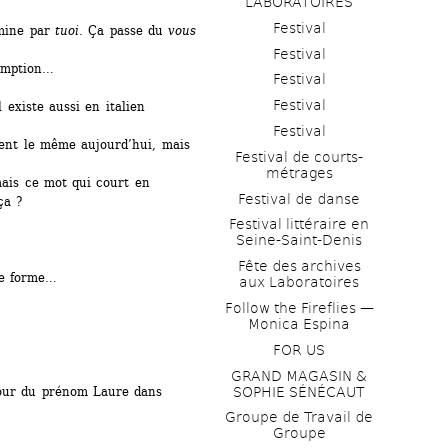
LABORATOIRES
Festival
mine par 
tuoi
. Ça passe du 
vous
Festival
omption…
Festival
Festival
 existe aussi en italien 
Festival
nt le même aujourd’hui, mais 
Festival de courts-
métrages 
mais ce mot qui court en 
Festival de danse
ça ?
Festival littéraire en 
Seine-Saint-Denis
Fête des archives 
ne forme…
aux Laboratoires
Follow the Fireflies — 
Monica Espina
FOR US
GRAND MAGASIN & 
SOPHIE SÉNÉCAUT
our du prénom Laure dans 
Groupe de Travail de 
Groupe