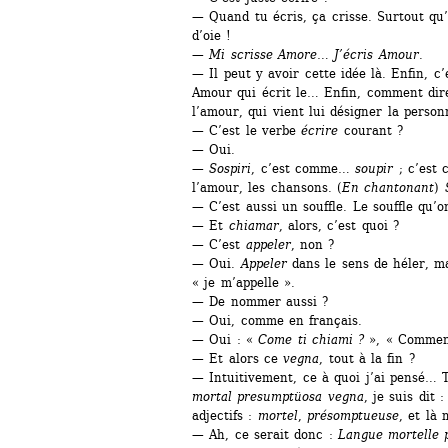
— Quand tu écris, ça crisse. Surtout qu’à
d’oie !
— 
Mi scrisse Amore
… 
J’écris Amour
.
— Il peut y avoir cette idée là. Enfin, c’
Amour qui écrit le… Enfin, comment dire,
l’amour, qui vient lui désigner la perso
— C’est le verbe 
écrire
courant ?
— Oui.
— 
Sospiri
, c’est comme… 
soupir 
; c’est
l’amour, les chansons. (
En chantonant
) 
— C’est aussi un souffle. Le souffle qu’o
— Et 
chiamar
, alors, c’est quoi ?
— C’est 
appeler
, non ?
— Oui. 
Appeler
dans le sens de héler, ma
« je m’appelle ».
— De nommer aussi ?
— Oui, comme en français.
— Oui : « 
Come ti chiami ? 
», « Comment
— Et alors ce 
vegna
, tout à la fin ?
— Intuitivement, ce à quoi j’ai pensé… T
mortal presumptüosa vegna
, je suis dit :
adjectifs : 
mortel
, 
présomptueuse
, et là
— Ah, ce serait donc : 
Langue mortelle 