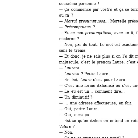
deuxième personne !
— Ça commence par 
vostro
et ça se ter
au 
tu 
?
— 
Mortal
presumptüosa
… Mortelle prés
— Présomptueux 
?
— Et ce mot 
presumptüosa
, avec un ü, il
moderne ?
— Non, pas du tout. Le mot est exacteme
sans le tréma.
— Et donc, je ne sais plus si on l’a dit 
majuscule, c’est le prénom Laure, c’est 
— 
Laureta
.
— 
Laureta 
? Petite Laure.
— En fait, 
Laure
c’est pour Laura…
— C’est une forme italianisé ou c’est u
— Le -
ta
est un… comment dire…
— Un diminutif ?
— … une adresse affectueuse, en fait.
— Oui, petite Laure.
— Oui, c’est ça.
— Est-ce qu’en italien on entend un ret
Valore 
?
— Non.