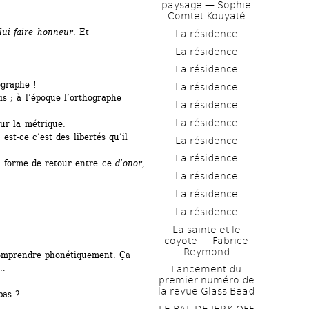
paysage — Sophie 
Comtet Kouyaté
lui faire honneur
. Et 
La résidence
La résidence
La résidence
ographe !
La résidence
s ; à l’époque l’orthographe 
La résidence
La résidence
ur la métrique.
est-ce c’est des libertés qu’il 
La résidence
La résidence
e forme de retour entre ce 
d’onor
, 
La résidence
La résidence
La résidence
La sainte et le 
coyote — Fabrice 
Reymond
comprendre phonétiquement. Ça 
t…
Lancement du 
premier numéro de 
la revue Glass Bead
pas ?