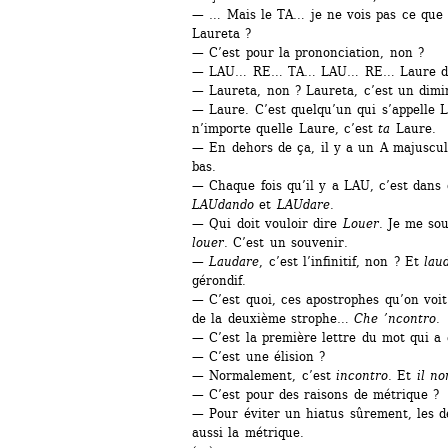
— … Mais le TA… je ne vois pas ce que fa
Laureta ?
— C’est pour la prononciation, non ?
— LAU… RE… TA… LAU… RE… Laure deu
— Laureta, non ? Laureta, c’est un diminu
— Laure. C’est quelqu’un qui s’appelle 
n’importe quelle Laure, c’est 
ta
Laure.
— En dehors de ça, il y a un A majuscul
bas.
— Chaque fois qu’il y a LAU, c’est dans 
LAUdando
et 
LAUdare
.
— Qui doit vouloir dire 
Louer
. Je me sou
louer
. C’est un souvenir.
— 
Laudare
, c’est l’infinitif, non ? Et 
lau
gérondif.
— C’est quoi, ces apostrophes qu’on voit
de la deuxième strophe… 
Che ’ncontro
.
— C’est la première lettre du mot qui a 
— C’est une élision ?
— Normalement, c’est 
incontro
. Et 
il n
— C’est pour des raisons de métrique ?
— Pour éviter un hiatus sûrement, les de
aussi la métrique.