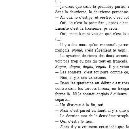
(…)
— Je crois que dans la première partie, i
dans la deuxième, la deuxième personne
— Ah oui, 
io
c’est 
je
, et 
vostro
, c’est 
vot
— Oui, 
io
c’est la première ; après c’est
Ensuite c’est la troisième, je crois.
— Oui, mais à quoi voit-on que c’est la 
(…)
— Il y a des mots qu’on reconnaît parce
français. 
Nome
, c’est sûrement 
le nom
…
— Le système de rimes des deux tercets à
voit pas trop ou pas du tout en français.
Segna
, -
degna
, 
degna
, 
vegna
. Il y a vra
— Les sonnets, c’est toujours comme ça
— Non, il y a des variations.
— Dans les quatrains au début c’est trè
contre dans les tercets finaux, en français
forme là. Ni le sonnet anglais d’ailleurs :
séparé…
— Un distique à la fin, oui.
— Mais c’est pareil en haut, il y a une
— Le dernier mot de la deuxième stroph
— Oui c’est : 
le tien
.
— Alors il y a vraiment cette idée que la