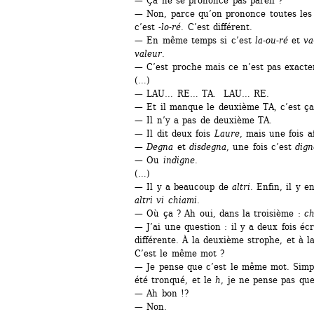
— Ça ne se prononce pas pareil ?
— Non, parce qu’on prononce toutes les v
c’est -
lo-ré
. C’est différent.
— En même temps si c’est 
la-ou-ré
et 
va
valeur
.
— C’est proche mais ce n’est pas exact
(…)
— LAU… RE… TA. LAU… RE.
— Et il manque le deuxième TA, c’est ça
— Il n’y a pas de deuxième TA.
— Il dit deux fois 
Laure
, mais une fois 
— 
Degna
et 
disdegna
, une fois c’est 
dign
— Ou 
indigne
.
(…)
— Il y a beaucoup de 
altri
. Enfin, il y e
altri vi chiami
.
— Où ça ? Ah oui, dans la troisième : 
ch
— J’ai une question : il y a deux fois écr
différente. À la deuxième strophe, et à l
C’est le même mot ?
— Je pense que c’est le même mot. Simp
été tronqué, et le 
h
, je ne pense pas que
— Ah bon !?
— Non.