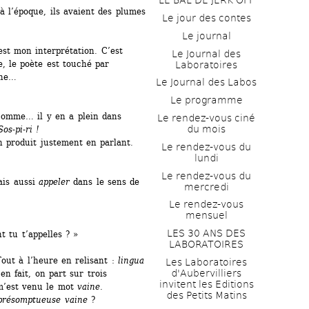
LE BAL DE JERK OFF
 l’époque, ils avaient des plumes 
Le jour des contes
Le journal
est mon interprétation. C’est 
Le Journal des 
 le poète est touché par 
Laboratoires
nne…
Le Journal des Labos
Le programme
 comme… il y en a plein dans 
Le rendez-vous ciné 
du mois
Sos-pi-ri !
n produit justement en parlant.
Le rendez-vous du 
lundi
Le rendez-vous du 
is aussi 
appeler
dans le sens de 
mercredi
Le rendez-vous 
mensuel
LES 30 ANS DES 
 tu t’appelles ? »
LABORATOIRES
out à l’heure en relisant : 
lingua 
Les Laboratoires 
d'Aubervilliers 
 en fait, on part sur trois 
invitent les Editions 
 m’est venu le mot 
vaine
.
des Petits Matins
présomptueuse vaine 
?