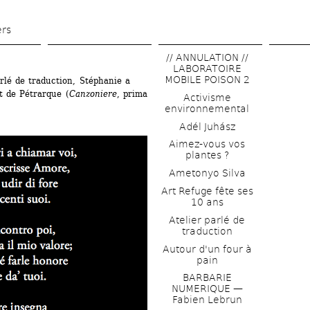
Aller 
au 
ers
contenu 
// ANNULATION // 
principal
LABORATOIRE 
MOBILE POISON 2
rlé de traduction, Stéphanie a 
t de Pétrarque (
Canzoniere
, prima 
Activisme 
environnemental
Adél Juhász
Aimez-vous vos 
plantes ?
Ametonyo Silva
Art Refuge fête ses 
10 ans
Atelier parlé de 
traduction
Autour d'un four à 
pain
BARBARIE 
NUMERIQUE — 
Fabien Lebrun