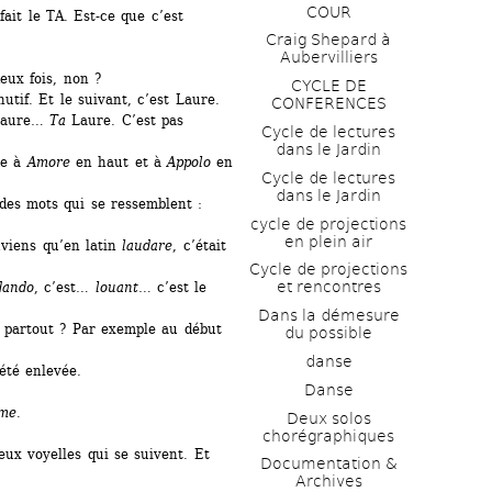
COUR
it le TA. Est-ce que c’est 
Craig Shepard à 
Aubervilliers
x fois, non ?
CYCLE DE 
tif. Et le suivant, c’est Laure.
CONFERENCES
Laure… 
Ta
Laure. C’est pas 
Cycle de lectures 
dans le Jardin
e à 
Amore
en haut et à 
Appolo
en 
Cycle de lectures 
dans le Jardin
des mots qui se ressemblent : 
cycle de projections 
en plein air
viens qu’en latin 
laudare
, c’était 
Cycle de projections 
et rencontres
dando
, c’est… 
louant
… c’est le 
Dans la démesure 
 partout ? Par exemple au début 
du possible
danse
été enlevée.
Danse
ome
.
Deux solos 
chorégraphiques
ux voyelles qui se suivent. Et 
Documentation & 
Archives