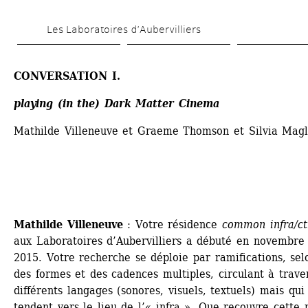
Aller 
Les Laboratoires d’Aubervilliers
au 
contenu 
CONVERSATION I. 
principal
playing (in the) Dark Matter Cinema
Mathilde Villeneuve et Graeme Thomson et Silvia Magl
Mathilde Villeneuve
: Votre résidence
common infra/ct
aux Laboratoires d’Aubervilliers a débuté en novembre 
2015. Votre recherche se déploie par ramifications, selo
des formes et des cadences multiples, circulant à traver
différents langages (sonores, visuels, textuels) mais qui 
tendent vers le lieu de l’« infra ». Que recouvre cette n