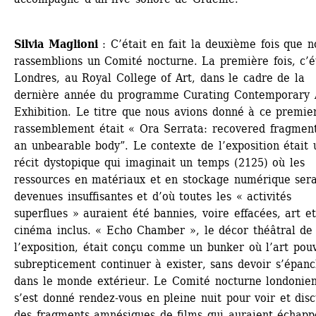
Silvia Maglioni
: C’était en fait la deuxième fois que no
rassemblions un Comité nocturne. La première fois, c’ét
Londres, au Royal College of Art, dans le cadre de la 
dernière année du programme Curating Contemporary A
Exhibition. Le titre que nous avions donné à ce premier
rassemblement était « Ora Serrata: recovered fragments
an unbearable body”. Le contexte de l’exposition était u
récit dystopique qui imaginait un temps (2125) où les 
ressources en matériaux et en stockage numérique serai
devenues insuffisantes et d’où toutes les « activités 
superflues » auraient été bannies, voire effacées, art et 
cinéma inclus. « Echo Chamber », le décor théâtral de 
l’exposition, était conçu comme un bunker où l’art pouva
subrepticement continuer à exister, sans devoir s’épanc
dans le monde extérieur. Le Comité nocturne londonien
s’est donné rendez-vous en pleine nuit pour voir et disc
des fragments amnésiques de films qui auraient échapp