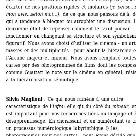
écarter de nos positions rigides et molaires 
(je pense…à
mon avis…selon moi…)
, de ce que nous pensons déjà, d
qui a tendance à bloquer ou atrophier une discussion. L
deuxième était de repenser comment le tarot pouvait 
fonctionner en changeant sa structure et son symbolism
figuratif. Nous avons choisi d’utiliser le cinéma - un art
masses et des multiplicités - pour abolir la hiérarchie e
l’Arcane majeur et mineur. Nous avons remplacé toutes 
cartes par des photogrammes de films dont les composa
comme Guattari le note sur le cinéma en général, résis
à la hiérarchisation sémiotique. 
Silvia Maglioni
: Ce qui nous ramène à une autre 
caractéristique de l’
infra
: elle gît du côté du 
mineur
, e
est important pour nos recherches liées au langage et à
désapprentissage. En choisissant et en numérotant (à tr
un processus numérologique labyrinthique !) les 
photogrammes pour nos cartes, nous avons décidé que 