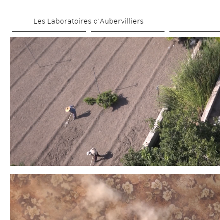
Aller 
Les Laboratoires d’Aubervilliers
au 
contenu 
principal