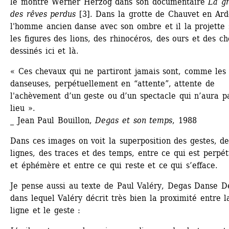
le montre Werner Herzog dans son documentaire 
La gr
des rêves perdus
[3]. Dans la grotte de Chauvet en Ardè
l'homme ancien danse avec son ombre et il la projette s
les figures des lions, des rhinocéros, des ours et des ch
dessinés ici et là.
« Ces chevaux qui ne partiront jamais sont, comme les 
danseuses, perpétuellement en “attente”, attente de 
l'achèvement d’un geste ou d’un spectacle qui n’aura pa
lieu ».
_ Jean Paul Bouillon, 
Degas et son temps
, 1988
Dans ces images on voit la superposition des gestes, des
lignes, des traces et des temps, entre ce qui est perpétu
et éphémère et entre ce qui reste et ce qui s’efface.
Je pense aussi au texte de Paul Valéry, Degas Danse De
dans lequel Valéry décrit très bien la proximité entre la
ligne et le geste :