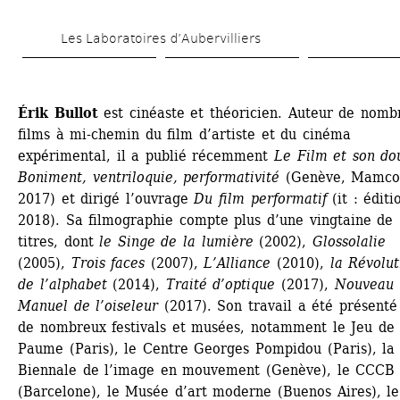
Aller 
Les Laboratoires d’Aubervilliers
au 
contenu 
principal
Érik Bullot
est cinéaste et théoricien. Auteur de nombr
films à mi-chemin du film d’artiste et du cinéma 
expérimental, il a publié récemment 
Le Film et son dou
Boniment, ventriloquie, performativité
(Genève, Mamco,
2017) et dirigé l’ouvrage 
Du film performatif
(it : éditio
2018). Sa filmographie compte plus d’une vingtaine de 
titres, dont 
le Singe de la lumière
(2002), 
Glossolalie
(2005), 
Trois faces
(2007), 
L’Alliance
(2010), 
la Révolut
de l’alphabet
(2014), 
Traité d’optique
(2017),
Nouveau 
Manuel de l’oiseleur
(2017). Son travail a été présenté 
de nombreux festivals et musées, notamment le Jeu de 
Paume (Paris), le Centre Georges Pompidou (Paris), la 
Biennale de l’image en mouvement (Genève), le CCCB 
(Barcelone), le Musée d’art moderne (Buenos Aires), l