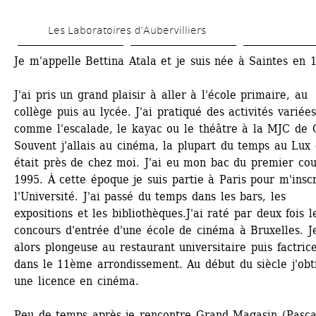
Aller 
Les Laboratoires d’Aubervilliers
au 
contenu 
Je m'appelle Bettina Atala et je suis née à Saintes en 1
principal
J'ai pris un grand plaisir à aller à l'école primaire, au 
collège puis au lycée. J'ai pratiqué des activités variées 
comme l'escalade, le kayac ou le théâtre à la MJC de C
Souvent j'allais au cinéma, la plupart du temps au Lux q
était près de chez moi. J'ai eu mon bac du premier cou
1995. À cette époque je suis partie à Paris pour m'inscr
l'Université. J'ai passé du temps dans les bars, les 
expositions et les bibliothèques.J'ai raté par deux fois le
concours d'entrée d'une école de cinéma à Bruxelles. Je
alors plongeuse au restaurant universitaire puis factrice
dans le 11ème arrondissement. Au début du siècle j'obti
une licence en cinéma. 
Peu de temps après je rencontre Grand Magasin (Pascal