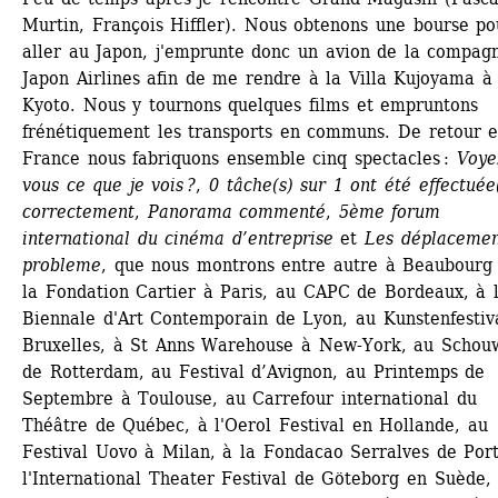
Murtin, François Hiffler). Nous obtenons une bourse pou
aller au Japon, j'emprunte donc un avion de la compagn
Japon Airlines afin de me rendre à la Villa Kujoyama à 
Kyoto. Nous y tournons quelques films et empruntons 
frénétiquement les transports en communs. De retour e
France nous fabriquons ensemble cinq spectacles : 
Voye
vous ce que je vois ?
, 
0 tâche(s) sur 1 ont été effectuée(
correctement
, 
Panorama commenté
, 
5ème forum 
international du cinéma d’entreprise
et 
Les déplacemen
probleme
, que nous montrons entre autre à Beaubourg 
la Fondation Cartier à Paris, au CAPC de Bordeaux, à l
Biennale d'Art Contemporain de Lyon, au Kunstenfestiva
Bruxelles, à St Anns Warehouse à New-York, au Schouw
de Rotterdam, au Festival d’Avignon, au Printemps de 
Septembre à Toulouse, au Carrefour international du 
Théâtre de Québec, à l'Oerol Festival en Hollande, au 
Festival Uovo à Milan, à la Fondacao Serralves de Porto
l'International Theater Festival de Göteborg en Suède, 